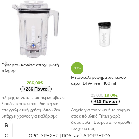
Dynapro- κανάτα αποχυμωτή
-17%
πλήρης.
Μπουκάλι ροφήματος κενού
286,00
€
αέρα, ΒΡΑ-free, 400 ml
+286 Πόντοι
19,00
€
23,00
€
πλήρης κανάτα που περιλαμβάνει
+19 Πόντοι
λεπίδες και καπάκι ,ιδανική για
επαγγελματική χρήση όπου δεν
Δοχείο για τον χυμό ή το ρόφημα
υπάρχει χρόνος για καθάρισμα
σας από υλικό Tritan χωρίς
δισφαινόλη. Ετοιμάστε το σμουθι ή
τον χυμό σας
ΟΡΟΙ ΧΡΗΣΗΣ
|
ΠΟΛΙΤΙΚΗ ΑΠΟΡΡΗΤΟΥ