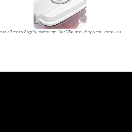
να ανοίξετε το δοχείο, πιέστε την βαλβίδα στο κέντρο του καπακιού.