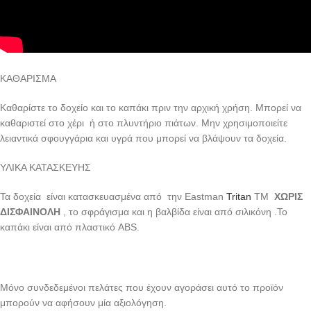
ΚΑΘΑΡΙΣΜΑ
Καθαρίστε το δοχείο και το καπάκι πριν την αρχική χρήση. Μπορεί να
καθαριστεί στο χέρι ή στο πλυντήριο πιάτων. Μην χρησιμοποιείτε
λειαντικά σφουγγάρια και υγρά που μπορεί να βλάψουν τα δοχεία.
ΥΛΙΚΑ ΚΑΤΑΣΚΕΥΗΣ
Τα δοχεία είναι κατασκευασμένα από την Eastman
Tritan
TM
ΧΩΡΙΣ
ΔΙΣΦΑΙΝΟΛΗ
, το σφράγισμα και η βαλβίδα είναι από σιλικόνη .Το
καπάκι είναι από πλαστικό ABS.
Μόνο συνδεδεμένοι πελάτες που έχουν αγοράσει αυτό το προϊόν
μπορούν να αφήσουν μία αξιολόγηση.