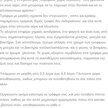
σε κενό αέρα ,έτσι μπορούμε να το πάρουμε στην δουλειά και να το
απολαύσουμε φρέσκο !
Τρόφιμα με μεγάλη υγρασία δεν στεγνώνουν , τσιπς και κράκερ
παραμένουν τραγανά, ξηρές τροφές δεν σκληραίνουν και όλα αυτά
χάρη στην απουσία αέρα και οξυγόνου .
Το οξυγόνο επιφέρει χημικές αντιδράσεις στο φαγητό και είναι ένας από
τους σημαντικότερους λόγους που σχηματίζονται μύκητες, μούχλα και
βακτήρια. Σαν αποτέλεσμα, έχουμε αλλαγές στο χρώμα των τροφίμων,
η μούχλα και τα βακτήρια πολλαπλασιάζονται, και η γεύση, οι βιταμίνες,
και το άρωμα χάνονται. Το χωρίς οξυγόνο περιβάλλον στα τρόφιμα μας
απομακρύνει όλα αυτά τα ανεπιθύμητα αποτελέσματα, παρατείνει την
ζωή τους και διατηρεί την ποιότητα τους.
Υπάρχουν σε μεγέθη από 0,5 λίτρα έως 4,5 λίτρα. Γλυτώστε χώρο
αποθήκευσης ,καθώς μπορούν να τοποθετηθούν το ένα πάνω στο
άλλο .
Οργανώστε ακόμα καλύτερα τα τρόφιμα σας ,και μην πετάξετε τίποτα
πλέον ,καθώς με τον απλό μηχανισμό ημερομηνίας πάνω στο καπάκι
,βλέπετε πότε αποθηκεύσατε το κάθε τι .