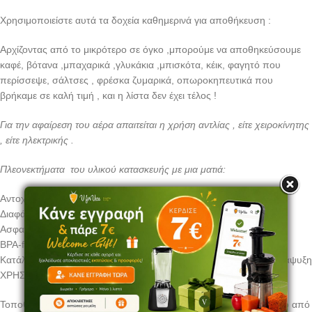
Χρησιμοποιείστε αυτά τα δοχεία καθημερινά για αποθήκευση :
Αρχίζοντας από το μικρότερο σε όγκο ,μπορούμε να αποθηκεύσουμε
καφέ, βότανα ,μπαχαρικά ,γλυκάκια ,μπισκότα, κέικ, φαγητό που
περίσσεψε, σάλτσες , φρέσκα ζυμαρικά, οπωροκηπευτικά που
βρήκαμε σε καλή τιμή , και η λίστα δεν έχει τέλος !
Για την αφαίρεση του αέρα απαιτείται η χρήση αντλίας , είτε χειροκίνητης
, είτε ηλεκτρικής .
Πλεονεκτήματα του υλικού κατασκευής με μια ματιά:
Αντοχή και αξιοπιστία.
Διαφάνεια –βλέπετε το περιεχόμενο από κάθε πλευρά.
Ασφαλές για τα τρόφιμα
BPA-free – χωρίς δισφαινόλη .
Κατάλληλο για πλυντήριο πιάτων, φούρνο μικροκυμάτων, και κατάψυξη
ΧΡΗΣΗ
Τοποθετήστε το φαγητό σας αφήνοντας 2,5 εκατοστά άδειο χώρο από