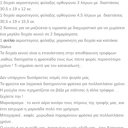
1 δοχείο αεροστεγούς φύλαξης ορθογώνιο 3 λίτρων με διαστάσεις
30,5 x 19 x 12 εκ.
1 δοχείο αεροστεγούς φύλαξης ορθογώνιο 4,5 λίτρων με διαστάσεις
30,5 x 19 x 15,5 εκ.
2 δίσκους για να μαζεύεται η υγρασία με διαχωριστικό για να χωρίσετε
ένα μεγάλο δοχείο κενού σε 2 διαμερίσματα.
1
αντλία
αεροστεγούς φύλαξης χειροκίνητη για δοχεία και καπάκια
Status
Τα δοχεία κενού είναι η επανάσταση στην αποθήκευση τροφίμων
,καθώς διατηρείται η φρεσκάδα τους έως πέντε φορές περισσότερο
χρόνο ! Τι σημαίνει αυτό για τον καταναλωτή ;
Δεν υπάρχουν δυσάρεστες οσμές στο ψυγείο μας.
Τα φρούτα και λαχανικά διατηρούνται φρέσκα για πολλαπλάσιο χρόνο .
Η μούχλα που σχηματίζεται σε βάζα με σάλτσες ή άλλα τρόφιμα …
ξεχάστε την !
Μαρινάρισμα : το κενό αέρα ανοίγει τους πόρους της τροφής μας ,και
έτσι εισχωρεί η μαρινάδα πολύ πιο γρήγορα.
Μπαχαρικά , καφές ,μυρωδικά παραμένουν φρέσκα για πολλαπλάσιο
χρόνο .
Ο χυμός ή το σμούθι μας ,παραμένει χωρίς οξείδωση , όσο βρίσκεται