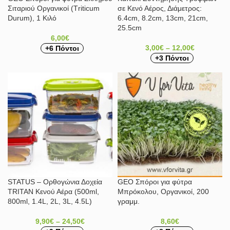
Σιταριού Οργανικοί (Τriticum
σε Κενό Αέρος, Διάμετρος:
Durum), 1 Κιλό
6.4cm, 8.2cm, 13cm, 21cm,
25.5cm
6,00
€
3,00
€
–
12,00
€
+6 Πόντοι
+3 Πόντοι
STATUS – Ορθογώνια Δοχεία
GEO Σπόροι για φύτρα
TRITAΝ Κενού Αέρα (500ml,
Μπρόκολου, Οργανικοί, 200
800ml, 1.4L, 2L, 3L, 4.5L)
γραμμ.
9,90
€
–
24,50
€
8,60
€