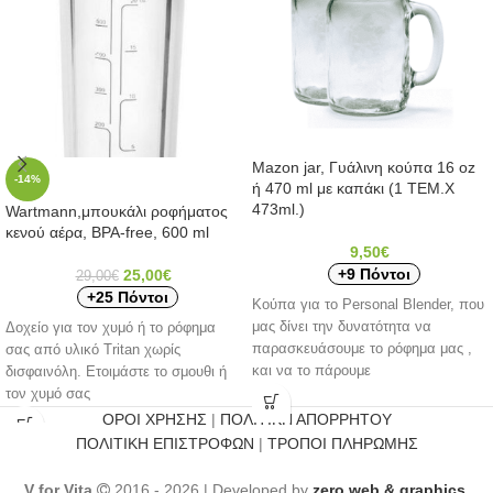
Mazon jar, Γυάλινη κούπα 16 oz
-14%
ή 470 ml με καπάκι (1 ΤΕΜ.X
473ml.)
Wartmann,μπουκάλι ροφήματος
κενού αέρα, ΒΡΑ-free, 600 ml
9,50
€
+9 Πόντοι
25,00
€
29,00
€
+25 Πόντοι
Κούπα για το Personal Blender, που
μας δίνει την δυνατότητα να
Δοχείο για τον χυμό ή το ρόφημα
παρασκευάσουμε το ρόφημα μας ,
σας από υλικό Tritan χωρίς
και να το πάρουμε
δισφαινόλη. Ετοιμάστε το σμουθι ή
τον χυμό σας
ΟΡΟΙ ΧΡΗΣΗΣ
|
ΠΟΛΙΤΙΚΗ ΑΠΟΡΡΗΤΟΥ
ΠΟΛΙΤΙΚΗ ΕΠΙΣΤΡΟΦΩΝ
|
ΤΡΟΠΟΙ ΠΛΗΡΩΜΗΣ
V for Vita
2016 - 2026 | Developed by
zero web & graphics
.