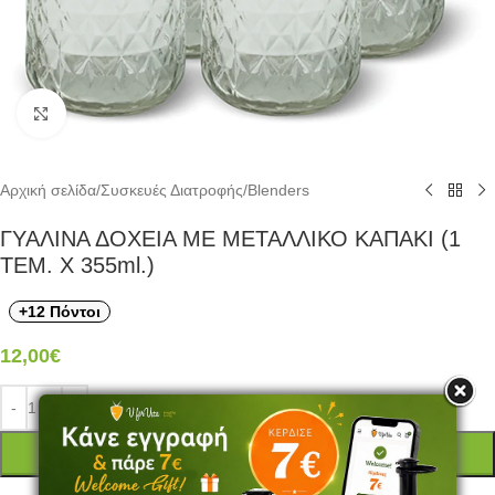
Click to enlarge
Αρχική σελίδα
/
Συσκευές Διατροφής
/
Blenders
ΓΥΑΛΙΝΑ ΔΟΧΕΙΑ ΜΕ ΜΕΤΑΛΛΙΚΟ ΚΑΠΑΚΙ (1
ΤΕΜ. X 355ml.)
+12 Πόντοι
12,00
€
ΠΡΟΣΘΉΚΗ ΣΤΟ ΚΑΛΆΘΙ