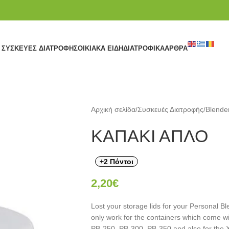
ΣΥΣΚΕΥΈΣ ΔΙΑΤΡΟΦΉΣ
ΟΙΚΙΑΚΆ ΕΊΔΗ
ΔΙΑΤΡΟΦΙΚΆ
ΆΡΘΡΑ
Αρχική σελίδα
/
Συσκευές Διατροφής
/
Blende
ΚΑΠΑΚΙ ΑΠΛΟ
+2 Πόντοι
2,20
€
Lost your storage lids for your Personal B
only work for the containers which come w
PB-250, PB-300, PB-350 and also for the 