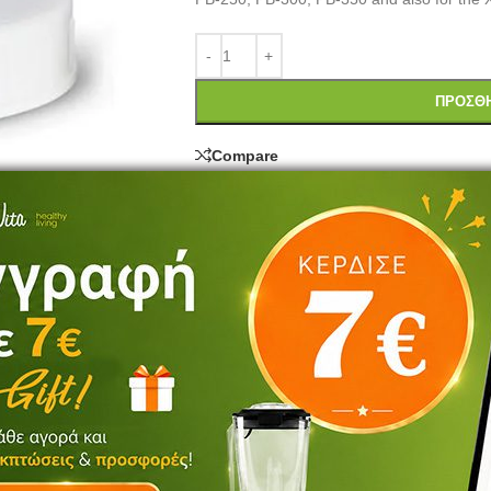
ΠΡΟΣΘΉ
Compare
Κωδικός προϊόντος:
PB02L
Κατηγορίες:
Blenders
,
Εξαρτήματα blend
Share:
Αξιολογήσεις
ούν να αφήσουν μία αξιολόγηση.