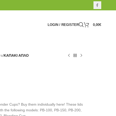
LOGIN / REGISTER
0,00
€
rs
/
ΚΑΠΑΚΙ ΑΠΛΟ
lender Cups? Buy them individually here! These lids
ith the following models: PB-100, PB-150, PB-200,
XL Blending Cup.