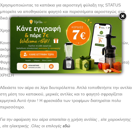
Χρησιμοποιώντας τα καπάκια για αεροστεγή φύλαξη της STATUS
μπορείτε να αποθηκεύετε φαγητό και περισσέματα αεροστεγώς στα
δικά σας δοχεία, μπωλ και ποτήρια!
Χρησιμοποιήστε το για να κλείσετε αεροστεγώς:
Κονσέρβες & βαζάκια (φρούτων, λαχανικών, σάλτσες, ξηρών καρπών,
ακόμα και των τροφών του κατοικίδιου σας!)
Δοχεία & σκεύη υγρών (κούπες, ποτήρια, μεζούρες)
Φαγητοδοχεία (γυάλινα, πλαστικά, μεταλλικά, αλουμινίου, ανοξείδωτα)
Μπολ, τηγάνια & κατσαρολάκια
ΧΡΗΣΗ
Αδειάστε τον αέρα σε λίγα δευτερόλεπτα. Απλά τοποθετήστε την αντλία
στη μέση του καπακιού, μερικές αντλίες και το φαγητό σφραγίζεται
ερμητικά.Αυτό ήταν ! Η φρεσκάδα των τροφίμων διατηρείται πολυ
περισσότερο.
Για την αφαίρεση του αέρα απαιτείται η χρήση αντλίας , είτε χειροκίνητης
, είτε ηλεκτρικής .Ολες οι επιλογές
εδώ