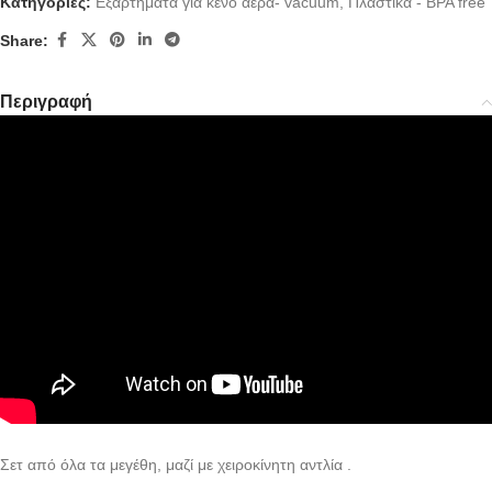
Κατηγορίες:
Εξαρτήματα για κενό αέρα- vacuum
,
Πλαστικά - BPA free
Share:
Περιγραφή
Σετ από όλα τα μεγέθη, μαζί με χειροκίνητη αντλία .