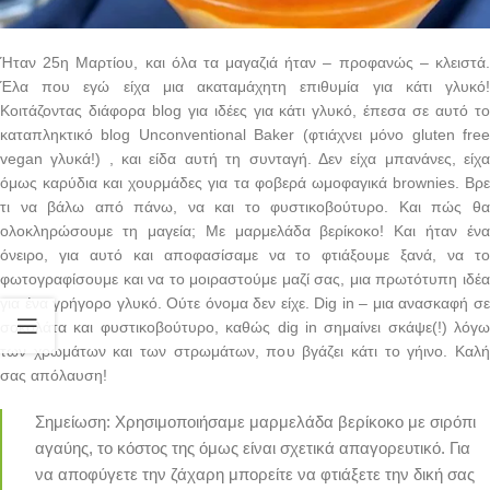
Ήταν 25η Μαρτίου, και όλα τα μαγαζιά ήταν – προφανώς – κλειστά.
Έλα που εγώ είχα μια ακαταμάχητη επιθυμία για κάτι γλυκό!
Κοιτάζοντας διάφορα blog για ιδέες για κάτι γλυκό, έπεσα σε αυτό το
καταπληκτικό blog Unconventional Baker (φτιάχνει μόνο gluten free
vegan γλυκά!) , και είδα αυτή τη συνταγή. Δεν είχα μπανάνες, είχα
όμως καρύδια και χουρμάδες για τα φοβερά ωμοφαγικά brownies. Βρε
τι να βάλω από πάνω, να και το φυστικοβούτυρο. Και πώς θα
ολοκληρώσουμε τη μαγεία; Με μαρμελάδα βερίκοκο! Και ήταν ένα
όνειρο, για αυτό και αποφασίσαμε να το φτιάξουμε ξανά, να το
φωτογραφίσουμε και να το μοιραστούμε μαζί σας, μια πρωτότυπη ιδέα
για ένα γρήγορο γλυκό. Ούτε όνομα δεν είχε. Dig in – μια ανασκαφή σε
σοκολάτα και φυστικοβούτυρο, καθώς dig in σημαίνει σκάψε(!) λόγω
των χρωμάτων και των στρωμάτων, που βγάζει κάτι το γήινο. Καλή
σας απόλαυση!
Σημείωση: Χρησιμοποιήσαμε μαρμελάδα βερίκοκο με σιρόπι
αγαύης, το κόστος της όμως είναι σχετικά απαγορευτικό. Για
να αποφύγετε την ζάχαρη μπορείτε να φτιάξετε την δική σας