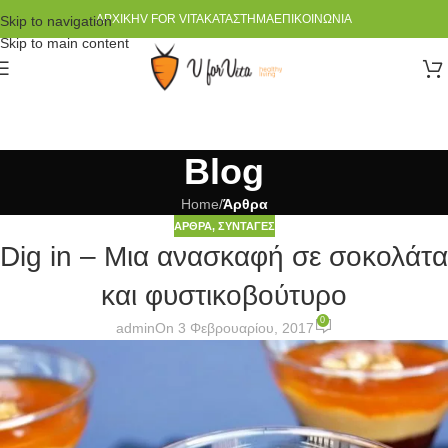
ΑΡΧΙΚΉ
V FOR VITA
ΚΑΤΆΣΤΗΜΑ
ΕΠΙΚΟΙΝΩΝΊΑ
Skip to navigation
Skip to main content
Blog
Home
/
Άρθρα
ΆΡΘΡΑ
,
ΣΥΝΤΑΓΈΣ
Dig in – Μια ανασκαφή σε σοκολάτα
και φυστικοβούτυρο
0
admin
On 3 Φεβρουαρίου, 2017