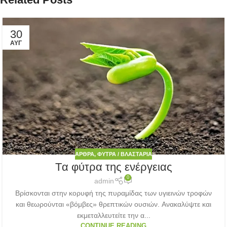
30
ΑΥΓ
ΆΡΘΡΑ
,
ΦΎΤΡΑ / ΒΛΑΣΤΆΡΙΑ
Tα φύτρα της ενέργειας
0
admin
Bρίσκονται στην κορυφή της πυραμίδας των υγιεινών τροφών
και θεωρούνται «βόμβες» θρεπτικών ουσιών. Aνακαλύψτε και
εκμεταλλευτείτε την α...
CONTINUE READING