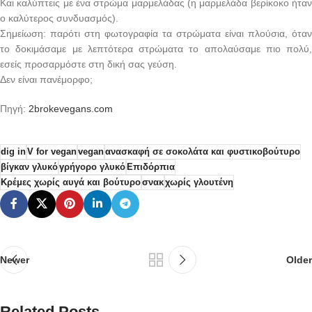
Και καλύπτεις με ένα στρώμα μαρμελάδας (η μαρμελάδα βερίκοκο ήταν
ο καλύτερος συνδυασμός).
Σημείωση: παρότι στη φωτογραφία τα στρώματα είναι πλούσια, όταν
το δοκιμάσαμε με λεπτότερα στρώματα το απολαύσαμε πιο πολύ,
εσείς προσαρμόστε στη δική σας γεύση.
Δεν είναι πανέμορφο;
Πηγή:
2brokevegans.com
dig in
V for vegan
vegan
ανασκαφή σε σοκολάτα και φυστικοβούτυρο
βίγκαν γλυκό
γρήγορο γλυκό
Επιδόρπια
Κρέμες χωρίς αυγά και βούτυρο
σνακ
χωρίς γλουτένη
Newer
Older
Related Posts