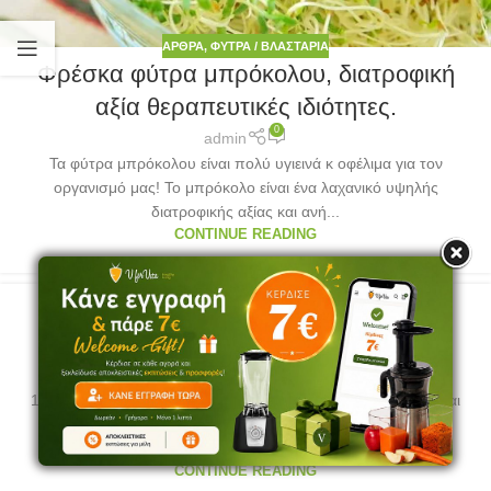
ΆΡΘΡΑ
,
ΦΎΤΡΑ / ΒΛΑΣΤΆΡΙΑ
Φρέσκα φύτρα μπρόκολου, διατροφική
αξία θεραπευτικές ιδιότητες.
0
admin
Τα φύτρα μπρόκολου είναι πολύ υγιεινά κ οφέλιμα για τον
οργανισμό μας! Το μπρόκολο είναι ένα λαχανικό υψηλής
διατροφικής αξίας και ανή...
CONTINUE READING
ΆΡΘΡΑ
,
ΣΥΝΤΑΓΈΣ
6 Smoothies που καίνε το λίπος και
διώχνουν το φούσκωμα!
0
admin
1. Smoothie με μάνγκο Ξεκίνα τη μέρα σου γεμάτη ενέργεια και
δύναμη και κυρίως με επίπεδη κοιλίτσα!Βάλε στο
μπλέντερ:μάνγκο ...
CONTINUE READING