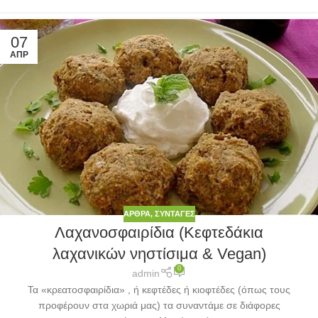
07
ΑΠΡ
ΆΡΘΡΑ
,
ΣΥΝΤΑΓΈΣ
Λαχανοσφαιρίδια (Κεφτεδάκια
λαχανικών νηστίσιμα & Vegan)
0
admin
Τα «κρεατοσφαιρίδια» , ή κεφτέδες ή κιοφτέδες (όπως τους
προφέρουν στα χωριά μας) τα συναντάμε σε διάφορες