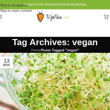
ΑΡΧΙΚΉ
V FOR VITA
ΚΑΤΆΣΤΗΜΑ
ΕΠΙΚΟΙΝΩΝΊΑ
Skip to navigation
Skip to main content
Tag Archives: vegan
Home
/
Posts Tagged "vegan"
13
ΙΟΎΛ