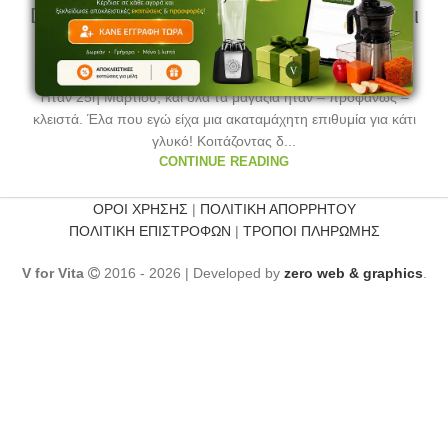
Dig in – Μια ανασκαφή σε σοκολάτα και
φυστικοβούτυρο
0
admin
Ήταν 25η Μαρτίου, και όλα τα μαγαζιά ήταν – προφανώς –
κλειστά. Έλα που εγώ είχα μια ακαταμάχητη επιθυμία για κάτι
γλυκό! Κοιτάζοντας δ...
CONTINUE READING
ΟΡΟΙ ΧΡΗΣΗΣ
|
ΠΟΛΙΤΙΚΗ ΑΠΟΡΡΗΤΟΥ
ΠΟΛΙΤΙΚΗ ΕΠΙΣΤΡΟΦΩΝ
|
ΤΡΟΠΟΙ ΠΛΗΡΩΜΗΣ
V for Vita
2016 - 2026 | Developed by
zero web & graphics
.