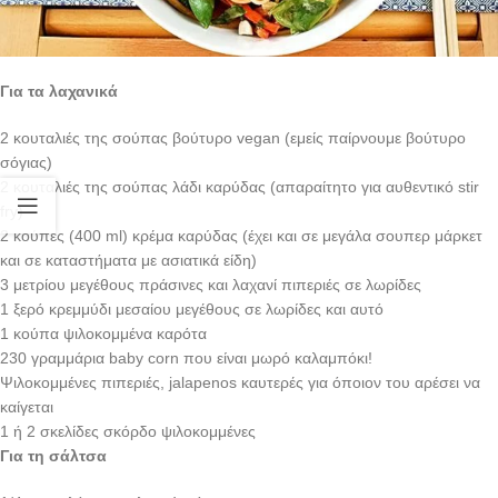
Για τα λαχανικά
2 κουταλιές της σούπας βούτυρο vegan (εμείς παίρνουμε βούτυρο
σόγιας)
2 κουταλιές της σούπας λάδι καρύδας (απαραίτητο για αυθεντικό stir
fry)
2 κούπες (400 ml) κρέμα καρύδας (έχει και σε μεγάλα σουπερ μάρκετ
και σε καταστήματα με ασιατικά είδη)
3 μετρίου μεγέθους πράσινες και λαχανί πιπεριές σε λωρίδες
1 ξερό κρεμμύδι μεσαίου μεγέθους σε λωρίδες και αυτό
1 κούπα ψιλοκομμένα καρότα
230 γραμμάρια baby corn που είναι μωρό καλαμπόκι!
Ψιλοκομμένες πιπεριές, jalapenos καυτερές για όποιον του αρέσει να
καίγεται
1 ή 2 σκελίδες σκόρδο ψιλοκομμένες
Για τη σάλτσα