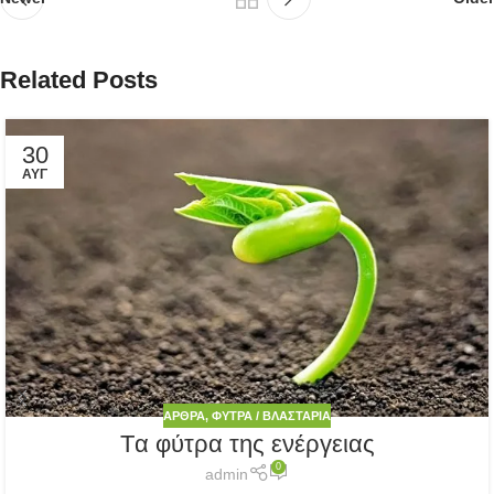
Related Posts
30
ΑΥΓ
ΆΡΘΡΑ
,
ΦΎΤΡΑ / ΒΛΑΣΤΆΡΙΑ
Tα φύτρα της ενέργειας
0
admin