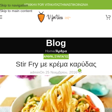
ΑΡΧΙΚΉ
V FOR VITA
ΚΑΤΆΣΤΗΜΑ
ΕΠΙΚΟΙΝΩΝΊΑ
Skip to navigation
Skip to main content
Blog
Home
/
Άρθρα
ΆΡΘΡΑ
,
ΣΥΝΤΑΓΈΣ
Stir Fry με κρέμα καρύδας
0
admin
On 25 Νοεμβρίου, 2016