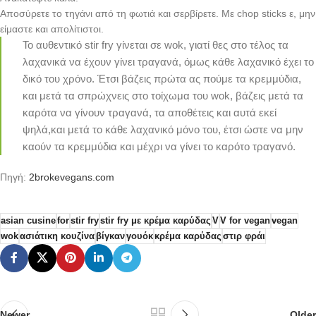
Αποσύρετε το τηγάνι από τη φωτιά και σερβίρετε. Με chop sticks ε, μην
είμαστε και απολίτιστοι.
Το αυθεντικό stir fry γίνεται σε wok, γιατί θες στο τέλος τα
λαχανικά να έχουν γίνει τραγανά, όμως κάθε λαχανικό έχει το
δικό του χρόνο. Έτσι βάζεις πρώτα ας πούμε τα κρεμμύδια,
και μετά τα σπρώχνεις στο τοίχωμα του wok, βάζεις μετά τα
καρότα να γίνουν τραγανά, τα αποθέτεις και αυτά εκεί
ψηλά,και μετά το κάθε λαχανικό μόνο του, έτσι ώστε να μην
καούν τα κρεμμύδια και μέχρι να γίνει το καρότο τραγανό.
Πηγή:
2brokevegans.com
asian cusine
for
stir fry
stir fry με κρέμα καρύδας
V
V for vegan
vegan
wok
ασιάτικη κουζίνα
βίγκαν
γουόκ
κρέμα καρύδας
στιρ φράι
Newer
Older