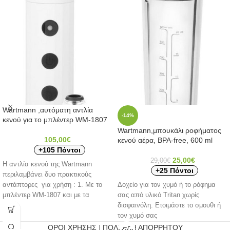
Wartmann ,αυτόματη αντλία
-14%
κενού για το μπλέντερ WΜ-1807
Wartmann,μπουκάλι ροφήματος
105,00
€
κενού αέρα, ΒΡΑ-free, 600 ml
+105 Πόντοι
25,00
€
29,00
€
H αντλία κενού της Wartmann
+25 Πόντοι
περιλαμβάνει δυο πρακτικούς
αντάπτορες για χρήση : 1. Με το
Δοχείο για τον χυμό ή το ρόφημα
μπλέντερ WM-1807 και με τα
σας από υλικό Tritan χωρίς
δισφαινόλη. Ετοιμάστε το σμουθι ή
τον χυμό σας
ΟΡΟΙ ΧΡΗΣΗΣ
|
ΠΟΛΙΤΙΚΗ ΑΠΟΡΡΗΤΟΥ