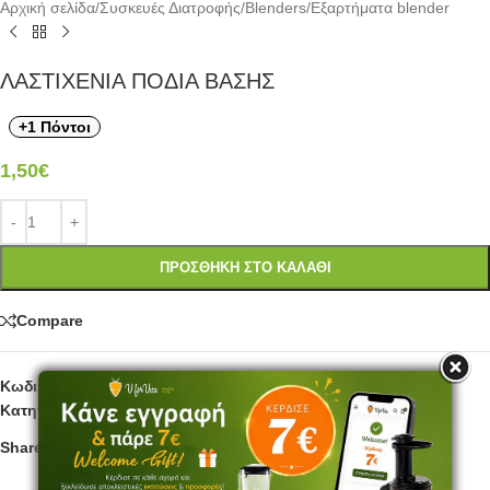
Αρχική σελίδα
/
Συσκευές Διατροφής
/
Blenders
/
Εξαρτήματα blender
ΛΑΣΤΙΧΕΝΙΑ ΠΟΔΙΑ ΒΑΣΗΣ
+1 Πόντοι
1,50
€
ΠΡΟΣΘΉΚΗ ΣΤΟ ΚΑΛΆΘΙ
Compare
Κωδικός προϊόντος:
PB08F
Κατηγορία:
Εξαρτήματα blender
Share: