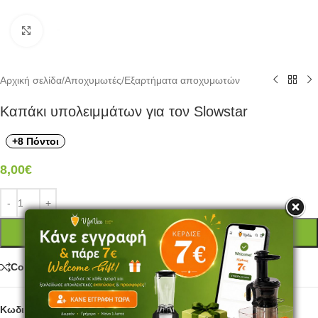
Click to enlarge
Αρχική σελίδα
/
Αποχυμωτές
/
Εξαρτήματα αποχυμωτών
Καπάκι υπολειμμάτων για τον Slowstar
+8 Πόντοι
8,00
€
ΠΡΟΣΘΉΚΗ ΣΤΟ ΚΑΛΆΘΙ
Compare
Κωδικός προϊόντος:
SW12-4A