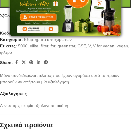
ΠΡΟΣΘΉΚΗ ΣΤΟ ΚΑΛΆΘΙ
Compare
Κωδικός προϊόντος:
GSE029
Κατηγορία:
Εξαρτήματα αποχυμωτών
Ετικέτες:
5000
,
ellite
,
filter
,
for
,
greenstar
,
GSE
,
V
,
V for vegan
,
vegan
,
φίλτρο
Share:
Μόνο συνδεδεμένοι πελάτες που έχουν αγοράσει αυτό το προϊόν
μπορούν να αφήσουν μία αξιολόγηση.
Αξιολογήσεις
Δεν υπάρχει καμία αξιολόγηση ακόμη.
Σχετικά προϊόντα