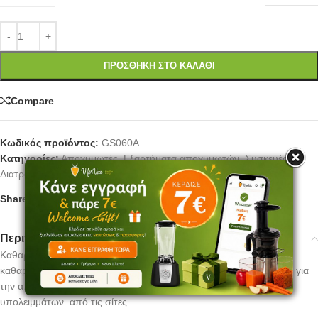
ΠΡΟΣΘΉΚΗ ΣΤΟ ΚΑΛΆΘΙ
Compare
Κωδικός προϊόντος:
GS060A
Κατηγορίες:
Αποχυμωτές
,
Εξαρτήματα αποχυμωτών
,
Συσκευές
Διατροφής
Share:
Περιγραφή
Καθαριστικό εργαλείο που αποτελείται από μια κεφαλή με πινέλο
καθαρισμού και από μια κεφαλή ξύστρας καθαρισμού από ατσάλι για
την αποτελεσματική και εύκολη αφαίρεση του πολτού και των
υπολειμμάτων από τις σίτες .