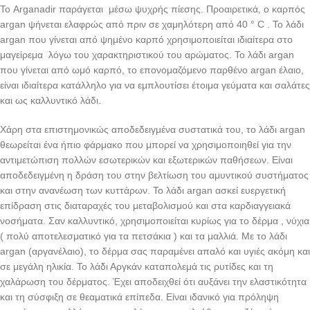
Το Arganadir παράγεται μέσω ψυχρής πίεσης. Προαιρετικά, ο καρπός
argan ψήνεται ελαφρώς από πριν σε χαμηλότερη από 40 ° C . Το λάδι
argan που γίνεται από ψημένο καρπό χρησιμοποιείται ιδιαίτερα στο
μαγείρεμα λόγω του χαρακτηριστικού του αρώματος. Το λάδι argan
που γίνεται από ωμό καρπό, το επονομαζόμενο παρθένο argan έλαιο,
είναι ιδιαίτερα κατάλληλο για να εμπλουτίσει έτοιμα γεύματα και σαλάτες
και ως καλλυντικό λάδι.
Χάρη στα επιστημονικώς αποδεδειγμένα συστατικά του, το λάδι argan
θεωρείται ένα ήπιο φάρμακο που μπορεί να χρησιμοποιηθεί για την
αντιμετώπιση πολλών εσωτερικών και εξωτερικών παθήσεων. Είναι
αποδεδειγμένη η δράση του στην βελτίωση του αμυντικού συστήματος
και στην ανανέωση των κυττάρων. Το λάδι argan ασκεί ευεργετική
επίδραση στις διαταραχές του μεταβολισμού και στα καρδιαγγειακά
νοσήματα. Σαν καλλυντικό, χρησιμοποιείται κυρίως για το δέρμα , νύχια
( πολύ αποτελεσματικό για τα πετσάκια ) και τα μαλλιά. Με το λάδι
argan (αργανέλαιο), το δέρμα σας παραμένει απαλό και υγιές ακόμη και
σε μεγάλη ηλικία. Το λάδι Αργκάν καταπολεμά τις ρυτίδες και τη
χαλάρωση του δέρματος. Έχει αποδειχθεί ότι αυξάνει την ελαστικότητα
και τη σύσφιξη σε θεαματικά επίπεδα. Είναι ιδανικό για πρόληψη