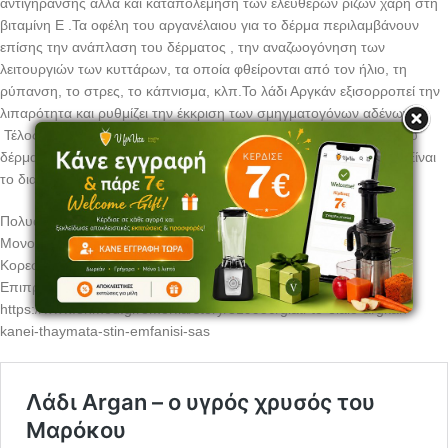
αντιγήρανσης αλλά και καταπολέμηση των ελεύθερων ριζών χάρη στη
βιταμίνη Ε .Τα οφέλη του αργανέλαιου για το δέρμα περιλαμβάνουν
επίσης την ανάπλαση του δέρματος , την αναζωογόνηση των
λειτουργιών των κυττάρων, τα οποία φθείρονται από τον ήλιο, τη
ρύπανση, το στρες, το κάπνισμα, κλπ.Το λάδι Αργκάν εξισορροπεί την
λιπαρότητα και ρυθμίζει την έκκριση των σμηγματογόνων αδένων.
Τέλος, το λάδι Αργκάν είναι επίσης γνωστό για την ενυδάτωση του
δέρματος , τη θεραπεία της ακμής, εκζέματος και της ψωρίασης. Είναι
το διαμάντι της κοσμετολογίας.
Πολυακόρεστα λιπαρά οξέα : 35 – 40%
Μονο-ακόρεστα λιπαρά οξέα : 42 – 45%
Kορεσμένα λιπαρά οξέα : 17 – 21%
Επιπρόσθετες πληροφορίες :
https://www.onmed.gr/omorfia/story/319950/giati-to-elaio-argkan-
kanei-thaymata-stin-emfanisi-sas