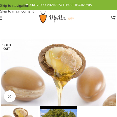
ΑΡΧΙΚΉ
V FOR VITA
ΚΑΤΆΣΤΗΜΑ
ΕΠΙΚΟΙΝΩΝΊΑ
Skip to navigation
Skip to main content
SOLD
OUT
Click to enlarge