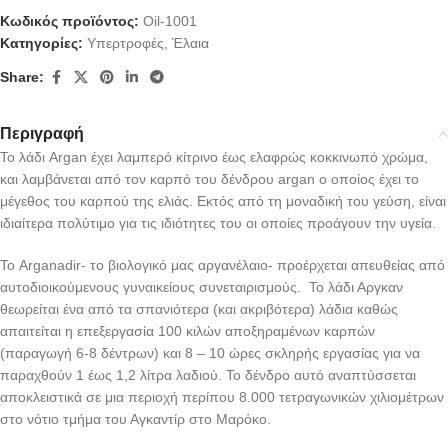
Κωδικός προϊόντος:
Oil-1001
Κατηγορίες:
Υπερτροφές
,
Έλαια
Share:
Περιγραφή
Το λάδι Argan έχει λαμπερό κίτρινο έως ελαφρώς κοκκινωπό χρώμα,
και λαμβάνεται από τον καρπό του δένδρου argan ο οποίος έχει το
μέγεθος του καρπού της ελιάς. Εκτός από τη μοναδική του γεύση, είναι
ιδιαίτερα πολύτιμο για τις ιδιότητες του οι οποίες προάγουν την υγεία.
Το Arganadir- το βιολογικό μας αργανέλαιο- προέρχεται απευθείας από
αυτοδιοικούμενους γυναικείους συνεταιρισμούς. Το λάδι Αργκαν
θεωρείται ένα από τα σπανιότερα (και ακριβότερα) λάδια καθώς
απαιτείται η επεξεργασία 100 κιλών αποξηραμένων καρπών
(παραγωγή 6-8 δέντρων) και 8 – 10 ώρες σκληρής εργασίας για να
παραχθούν 1 έως 1,2 λίτρα λαδιού. Το δένδρο αυτό αναπτύσσεται
αποκλειστικά σε μια περιοχή περίπου 8.000 τετραγωνικών χιλιομέτρων
στο νότιο τμήμα του Αγκαντίρ στο Μαρόκο.