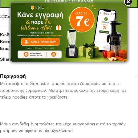
ΠΡΟΣΘΉΚΗ ΣΤΟ ΚΑΛΆΘΙ
Compare
Κωδικός προϊόντος:
GSE009
Κατηγορία:
Εξαρτήματα αποχυμωτών
Ετικέτες:
ellite
,
for
,
greenstar
,
GSE
,
pasta maker
,
vegan
Share:
Περιγραφή
Μετατρέψτε το Greenstar σας σε πρέσα ζυμαρικών με το σετ
παρασκευής ζυμαρικών. Μετατρέπετε εύκολα την έτοιμη ζύμη σε
τέλεια noodles όποτε τα χρειάζεστε.
Μόνο συνδεδεμένοι πελάτες που έχουν αγοράσει αυτό το προϊόν
μπορούν να αφήσουν μία αξιολόγηση.