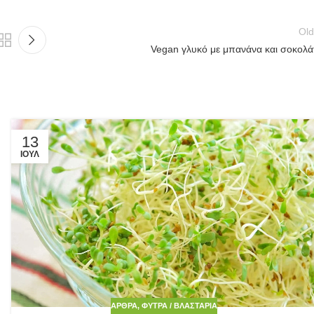
Old
Vegan γλυκό με μπανάνα και σοκολά
13
ΙΟΎΛ
ΆΡΘΡΑ
,
ΦΎΤΡΑ / ΒΛΑΣΤΆΡΙΑ