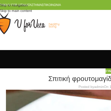
ΡΧΙΚΉ
Skip to navigation
V FOR VITA
ΚΑΤΆΣΤΗΜΑ
ΕΠΙΚΟΙΝΩΝΊΑ
Skip to main content
ΣΥΝ
Σπιτική φρουτομαγίδ
Posted by
admin
On 