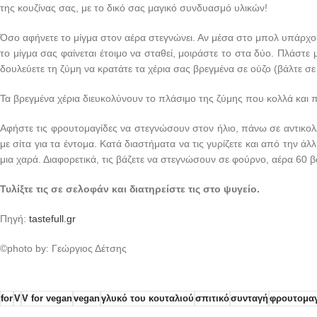
της κουζίνας σας, με το δικό σας μαγικό συνδυασμό υλικών!
Όσο αφήνετε το μίγμα στον αέρα στεγνώνει. Αν μέσα στο μπολ υπάρχο
το μίγμα σας φαίνεται έτοιμο να σταθεί, μοιράστε το στα δύο. Πλάστε 
δουλεύετε τη ζύμη να κρατάτε τα χέρια σας βρεγμένα σε ούζο (βάλτε σε 
Τα βρεγμένα χέρια διευκολύνουν το πλάσιμο της ζύμης που κολλά και
Αφήστε τις φρουτομαγίδες να στεγνώσουν στον ήλιο, πάνω σε αντικολλη
με σίτα για τα έντομα. Κατά διαστήματα να τις γυρίζετε και από την άλ
μια χαρά. Διαφορετικά, τις βάζετε να στεγνώσουν σε φούρνο, αέρα 60 
Τυλίξτε τις σε σελοφάν και διατηρείστε τις στο ψυγείο.
Πηγή:
tastefull.gr
©photo by: Γεώργιος Δέτσης
for
V
V for vegan
vegan
γλυκό του κουταλιού
σπιτικό
συνταγή
φρουτομα