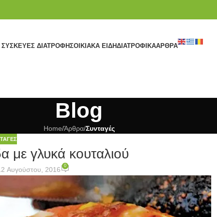
ΣΥΣΚΕΥΈΣ ΔΙΑΤΡΟΦΉΣ
ΟΙΚΙΑΚΆ ΕΊΔΗ
ΔΙΑΤΡΟΦΙΚΆ
ΆΡΘΡΑ
Blog
Home
/
Άρθρα
/
Συνταγές
ΤΑΓΈΣ
α με γλυκά κουταλιού
0
12 Αυγούστου, 2016