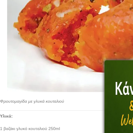
Φρουτομαγίδα με γλυκά κουταλιού
Υλικά:
1 βαζάκι γλυκό κουταλιού 250ml