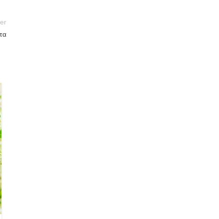
er
τα
29
ΙΟΎΝ
ΆΡΘΡΑ
,
ΦΎΤΡΑ / ΒΛΑΣΤΆΡΙΑ