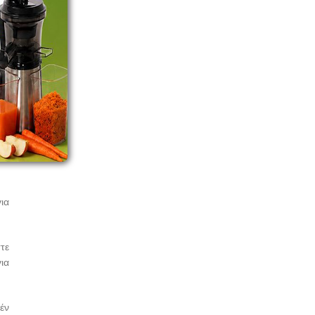
ά.
ση
ρο
για
τε
ια
θέν