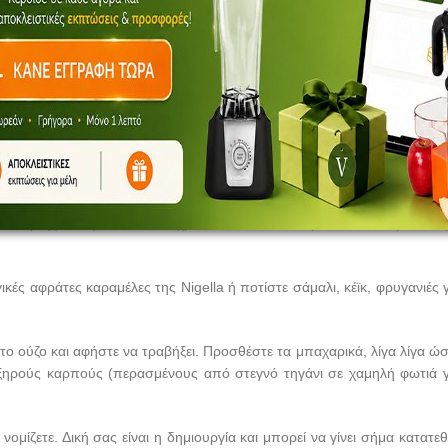
)
το να βράσει με το σιρόπι του, σε πολύ δυνατή φωτιά για λίγα λεπτ
ούν όποια βακτήρια υπάρχουν. Όταν είναι διαυγές και σωστό στη γεύ
 στραγγίσει, γιατί θέλει το χρόνο του. Αν είναι κρύο, θέλει περισσότε
αγικές αφράτες καραμέλες της Nigella ή ποτίστε σάμαλι, κέϊκ, φρυγανιές 
 το ούζο και αφήστε να τραβήξει. Προσθέστε τα μπαχαρικά, λίγα λίγα ώσ
 ξηρούς καρπούς (περασμένους από στεγνό τηγάνι σε χαμηλή φωτιά γ
 νομίζετε. Δική σας είναι η δημιουργία και μπορεί να γίνει σήμα κατατε