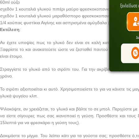
60ml ούζο
σχεδόν 1 κουταλιά γλυκού πιπέρι μαύρο φρεσκοκοπανισμένο
σχεδόν 1 κουταλιά γλυκού μαραθόσπορο φρεσκοκοπανισμένο
1/4 κούπας φυστίκια Αιγίνης και ασπρισμένα αμύγδαλα (ή περισσότερο
Εκτέλεση
:
Αν έχετε υποψίες πως το γλυκό δεν είναι σε καλή κατάσταση, βάλτε 
Ξαφρίστε το και ανακατεύετε ώστε να ζεσταθεί παντού και να σκοτωθ
είναι έτοιμο.
Στραγγίστε το γλυκό από το σιρόπι του. Για την ακρίβεια, αφήστε το να
χρόνο.
Το σιρόπι αξιοποιείται κι αυτό. Χρησιμοποιείστε το για να κάνετε τις μ
γλυκά ψυγείου κλπ.
Ψιλοκόψτε, αν χρειάζεται, το γλυκό και βάλτε το σε μπολ. Περιχύστε με
να είστε σίγουρες πως σας ικανοποιεί η γεύση. Προσθέστε και τους
15λεπτά για να φρεσκάρει η γεύση τους).
Δοκιμάστε το μίγμα. Του λείπει κάτι για τα γούστα σας; προσθέστε ό,τι