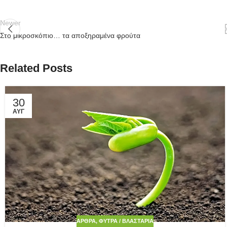
Newer
Στο μικροσκόπιο… τα αποξηραμένα φρούτα
Related Posts
30
ΑΥΓ
ΆΡΘΡΑ
,
ΦΎΤΡΑ / ΒΛΑΣΤΆΡΙΑ