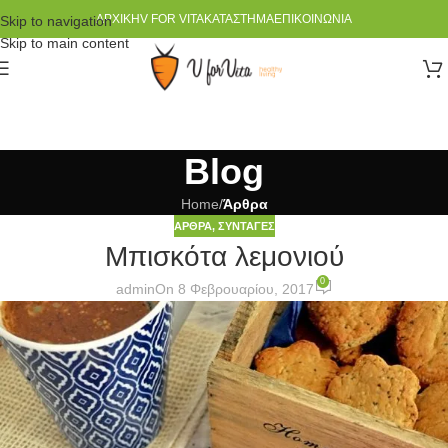
ΑΡΧΙΚΉ
V FOR VITA
ΚΑΤΆΣΤΗΜΑ
ΕΠΙΚΟΙΝΩΝΊΑ
Skip to navigation
Skip to main content
Blog
Home
/
Άρθρα
ΆΡΘΡΑ
,
ΣΥΝΤΑΓΈΣ
Μπισκότα λεμονιού
0
admin
On 8 Φεβρουαρίου, 2017