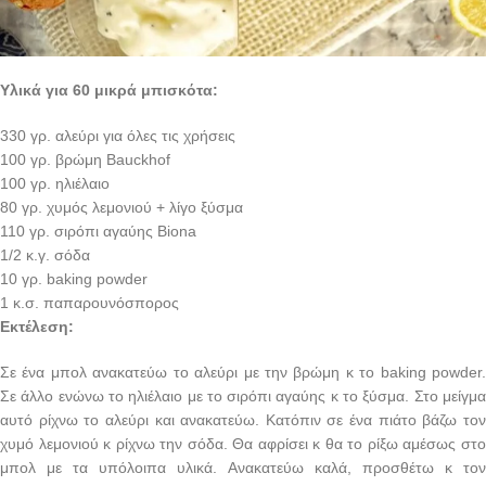
Υλικά για 60 μικρά μπισκότα:
330 γρ. αλεύρι για όλες τις χρήσεις
100 γρ. βρώμη Bauckhof
100 γρ. ηλιέλαιο
80 γρ. χυμός λεμονιού + λίγο ξύσμα
110 γρ. σιρόπι αγαύης Biona
1/2 κ.γ. σόδα
10 γρ. baking powder
1 κ.σ. παπαρουνόσπορος
Εκτέλεση:
Σε ένα μπολ ανακατεύω το αλεύρι με την βρώμη κ το baking powder.
Σε άλλο ενώνω το ηλιέλαιο με το σιρόπι αγαύης κ το ξύσμα. Στο μείγμα
αυτό ρίχνω το αλεύρι και ανακατεύω. Κατόπιν σε ένα πιάτο βάζω τον
χυμό λεμονιού κ ρίχνω την σόδα. Θα αφρίσει κ θα το ρίξω αμέσως στο
μπολ με τα υπόλοιπα υλικά. Ανακατεύω καλά, προσθέτω κ τον