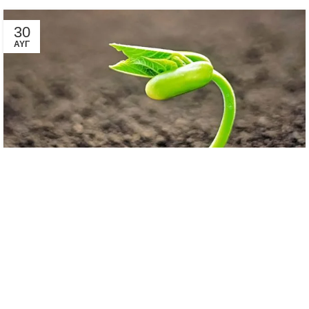
30
ΑΥΓ
ΆΡΘΡΑ
,
ΦΎΤΡΑ / ΒΛΑΣΤΆΡΙΑ
Tα φύτρα της ενέργειας
0
admin
Bρίσκονται στην κορυφή της πυραμίδας των υγιεινών τροφών
και θεωρούνται «βόμβες» θρεπτικών ουσιών. Aνακαλύψτε και
εκμεταλλευτείτε την α...
CONTINUE READING