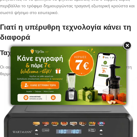
περιβάλλει το τρόφιμο δημιουργώντας τραγανή εξωτερική κρούστα και
σωστό ψήσιμο στο εσωτερικό.
Γιατί η υπέρυθρη τεχνολογία κάνει τη
διαφορά
Ταχύτερη θέρμανση
Οι αεροφριτέζες υπέρυθρης τεχνολογίας φτάνουν πολύ γρήγορα στη
θερμοκρασία μαγειρέματος, μειώνοντας σημαντικά
ή ακόμη και