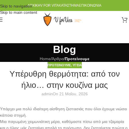
ΑΡΧΙΚΉ
V FOR VITA
ΚΑΤΆΣΤΗΜΑ
ΕΠΙΚΟΙΝΩΝΊΑ
Skip to navigation
Skip to main content
Blog
Home
/
Άρθρα
/
Προτείνουμε
ΠΡΟΤΕΊΝΟΥΜΕ
,
ΥΓΕΊΑ
Υπέρυθρη θερμότητα: από τον
ήλιο… στην κουζίνα μας
admin
On 21 Μαΐου, 2026
Υπάρχει μια πολύ ιδιαίτερη αίσθηση ζεστασιάς που όλοι έχουμε νιώσει
κάποια στιγμή.
Μια παγωμένη χειμωνιάτικη μέρα, καθόμαστε πίσω από μια τζαμαρία
και ο ήλιος μάς ζεσταίνει απαλά το πρόσωπο. Δεν ζεσταίνεται πρώτα ο