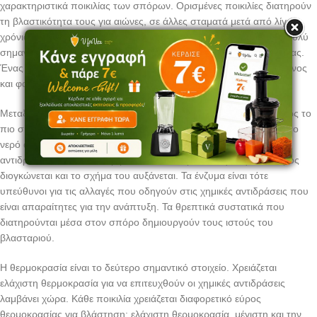
χαρακτηριστικά ποικιλίας των σπόρων. Ορισμένες ποικιλίες διατηρούν
τη βλαστικότητα τους για αιώνες, σε άλλες σταματά μετά από λίγα
χρόνια. Οι συνθήκες καλλιέργειας και αποθήκευσης είναι επίσης πολύ
σημαντικές στην αξιολόγηση της καλής ποιότητας των σπόρων σας.
Ένας ζωντανός σπόρος ποτέ δεν είναι σπασμένος ή κατεστραμμένος
και φαίνεται καλός εξωτερικά και στο χρώμα και στο σχήμα του.
Μεταξύ των βασικών στοιχείων για τη βλάστηση, το νερό είναι ίσως το
πιο σημαντικό. Λειτουργεί σαν διακόπτης φώτων. Τη στιγμή που το
νερό αγγίζει το σπόρο, αρχίζει μια σειρά πολύπλοκων χημικών
αντιδράσεων που επαναφέρουν τους σπόρους στη ζωή. Ο σπόρος
διογκώνεται και το σχήμα του αυξάνεται. Τα ένζυμα είναι τότε
υπεύθυνοι για τις αλλαγές που οδηγούν στις χημικές αντιδράσεις που
είναι απαραίτητες για την ανάπτυξη. Τα θρεπτικά συστατικά που
διατηρούνται μέσα στον σπόρο δημιουργούν τους ιστούς του
βλασταριού.
Η θερμοκρασία είναι το δεύτερο σημαντικό στοιχείο. Χρειάζεται
ελάχιστη θερμοκρασία για να επιτευχθούν οι χημικές αντιδράσεις
λαμβάνει χώρα. Κάθε ποικιλία χρειάζεται διαφορετικό εύρος
θερμοκρασίας για βλάστηση: ελάχιστη θερμοκρασία, μέγιστη και την