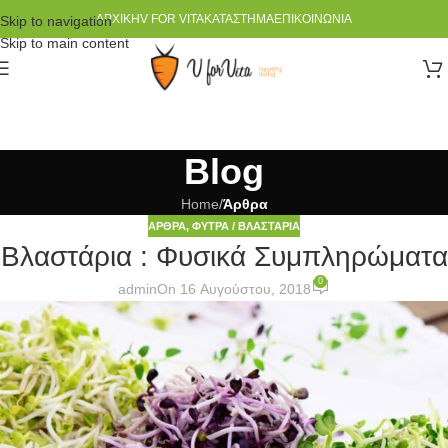
ΑΡΧΙΚΉ
V FOR VITA
ΚΑΤΆΣΤΗΜΑ
ΕΠΙΚΟΙΝΩΝΊΑ
Skip to navigation
Skip to main content
Blog
Home
/
Άρθρα
ΆΡΘΡΑ
,
ΦΎΤΡΑ / ΒΛΑΣΤΆΡΙΑ
Βλαστάρια : Φυσικά Συμπληρώματα
0
admin
On 16 Αυγούστου, 2018