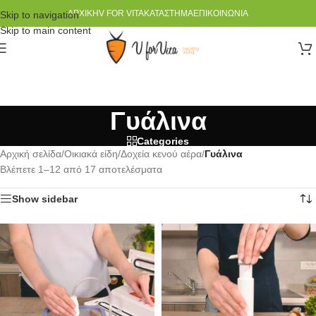
ΑΡΧΙΚΉ
V FOR VITA
ΚΑΤΆΣΤΗΜΑ
ΕΠΙΚΟΙΝΩΝΊΑ
Skip to navigation
Skip to main content
Γυάλινα
Categories
Αρχική σελίδα
/
Οικιακά είδη
/
Δοχεία κενού αέρα
/
Γυάλινα
Βλέπετε 1–12 από 17 αποτελέσματα
Show sidebar