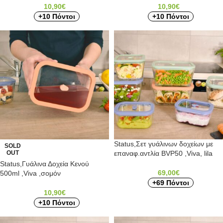
10,90
€
10,90
€
+10 Πόντοι
+10 Πόντοι
Status,Σετ γυάλινων δοχείων με
SOLD
OUT
επαναφ.αντλία BVP50 ,Viva, lila
Status,Γυάλινα Δοχεία Κενού
69,00
€
500ml ,Viva ,σομόν
+69 Πόντοι
10,90
€
+10 Πόντοι