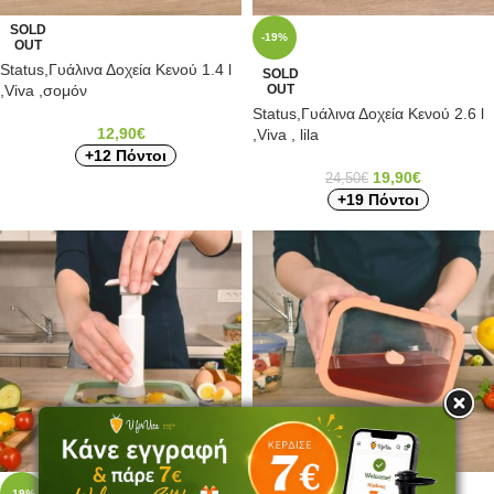
SOLD
-19%
OUT
Status,Γυάλινα Δοχεία Κενού 1.4 l
SOLD
,Viva ,σομόν
OUT
Status,Γυάλινα Δοχεία Κενού 2.6 l
12,90
€
,Viva , lila
+12 Πόντοι
19,90
€
24,50
€
+19 Πόντοι
-19%
-19%