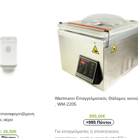
Wartmann Eπαγγελματικός Θάλαμος κενο
, WM-2205
παναφορτιζόμενη
995,00
€
ς αέρα
+995 Πόντοι
Για επαγγελματίες ή απαιτητικούς
26,50
€
€
 Πόντοι
ερασιτέχνες ,αυτή η μηχανή αποδίδει