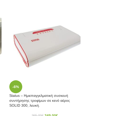
ύ
Wartmann – Vac
-6%
εκατοστά WM-2
Status – Ημιεπαγγελματική συσκευή
συντήρησης τροφίμων σε κενό αέρος
SOLID 300, λευκή.
Αν οι ανάγκες σα
249,00
€
265,00
€
συνηθισμένες συ