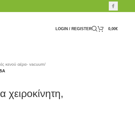
LOGIN / REGISTER
0,00
€
ές κενού αέρα- vacuum
/
85A
α χειροκίνητη,