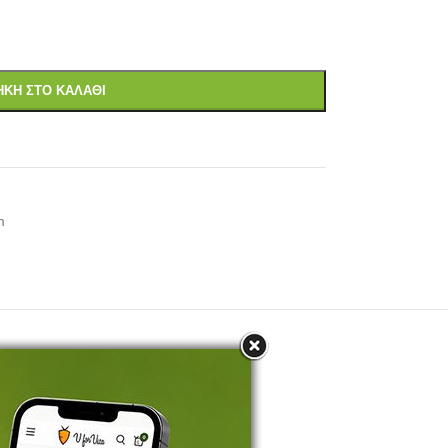
ΚΗ ΣΤΟ ΚΑΛΆΘΙ
m
ριάζει με όλα τα δοχεία κενού.