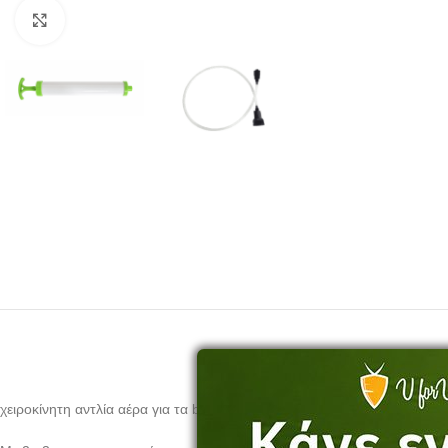
Click to enlarge
χειροκίνητη αντλία αέρα για τα blender με την λειτουργία εν κενώ αέρα