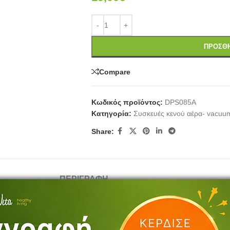
ΠΡΟΣΘΉ
Compare
Κωδικός προϊόντος:
DPS085A
Κατηγορία:
Συσκευές κενού αέρα- vacuu
Share:
ΠΕΡΙΓΡΑΦΉ
 . Πολυ δυνατή αναρρόφηση στο επίπεδο των ηλεκτρικών αντίστοιχων .Ται