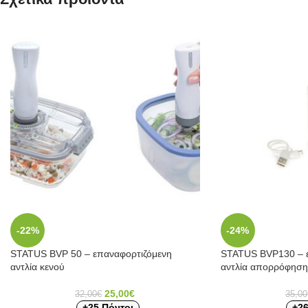
-22%
-24%
STATUS BVP 50 – επαναφορτιζόμενη
STATUS BVP130 – ε
αντλία κενού
αντλία απορρόφηση
25,00
€
32,00
€
35,00
+25 Πόντοι
+26