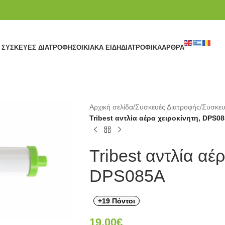
ΣΥΣΚΕΥΈΣ ΔΙΑΤΡΟΦΉΣ
ΟΙΚΙΑΚΆ ΕΊΔΗ
ΔΙΑΤΡΟΦΙΚΆ
ΆΡΘΡΑ
Αρχική σελίδα
/
Συσκευές Διατροφής
/
Συσκευ
Tribest αντλία αέρα χειροκίνητη, DPS0
Tribest αντλία αέρ
DPS085A
+19 Πόντοι
19,00
€