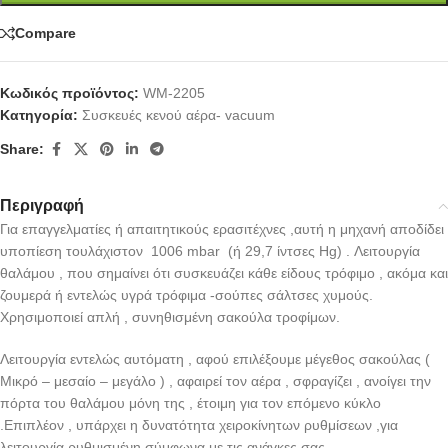
Compare
Κωδικός προϊόντος:
WM-2205
Κατηγορία:
Συσκευές κενού αέρα- vacuum
Share:
Περιγραφή
Για επαγγελματίες ή απαιτητικούς ερασιτέχνες ,αυτή η μηχανή αποδίδει
υποπίεση τουλάχιστον 1006 mbar (ή 29,7 ίντσες Hg) . Λειτουργία
θαλάμου , που σημαίνει ότι συσκευάζει κάθε είδους τρόφιμο , ακόμα και
ζουμερά ή εντελώς υγρά τρόφιμα -σούπες σάλτσες χυμούς.
Χρησιμοποιεί απλή , συνηθισμένη σακούλα τροφίμων.
Λειτουργία εντελώς αυτόματη , αφού επιλέξουμε μέγεθος σακούλας (
Μικρό – μεσαίο – μεγάλο ) , αφαιρεί τον αέρα , σφραγίζει , ανοίγει την
πόρτα του θαλάμου μόνη της , έτοιμη για τον επόμενο κύκλο
.Επιπλέον , υπάρχει η δυνατότητα χειροκίνητων ρυθμίσεων ,για
λειτουργία ρυθμισμένη σύμφωνα με τις ανάγκες σας .