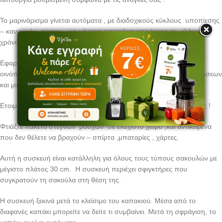
Το μαρινάρισμα γίνεται αυτόματα , με διαδοχικούς κύκλους υποπίεσης
– κανονικής πίεσης , για μέγιστη αποτελεσματικότητα σε ελάχιστο
χρόνο .
Εφαρμογές : φτιάξτε τις δικές σας παγοκύστες με νερό και λίγο
οινόπνευμα .Εκτός από κάμπιγκ , είναι ιδανικές για πόνους αρθρώσεων
και μικροτραυματισμούς .
Ετοιμάστε γεύματα για το ταξίδι ή το κάμπιγκ – ακόμα και σούπες !
Φτιάξτε πακέτο στεγνών ρούχων σε ελάχιστo χώρο ,και αντικείμενα
που δεν θέλετε να βραχούν – σπίρτα ,μπαταρίες , χάρτες.
Αυτή η συσκευή είναι κατάλληλη για όλους τους τύπους σακουλών με
μέγιστο πλάτος 30 cm. Η συσκευή περιέχει σφιγκτήρες που
συγκρατούν τη σακούλα στη θέση της.
Η συσκευή ξεκινά μετά το κλείσιμο του καπακιού. Μέσα από το
διαφανές καπάκι μπορείτε να δείτε τι συμβαίνει. Μετά τη σφράγιση, το