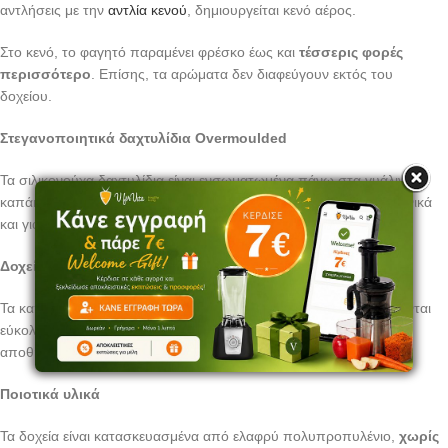
αντλήσεις με την
αντλία κενού
, δημιουργείται κενό αέρος.
Στο κενό, το φαγητό παραμένει φρέσκο έως και
τέσσερις φορές
περισσότερο
. Επίσης, τα αρώματα δεν διαφεύγουν εκτός του
δοχείου.
Στεγανοποιητικά δαχτυλίδια Overmoulded
Τα σιλικονούχα δαχτυλίδια είναι ενσωματωμένα πάνω στα γυάλινα
καπάκια. Έτσι, μένουν πάντα στη θέση τους, καθιστώντας τα ιδανικά
και για τη μεταφορά υγρών.
Δοχεία εξοικονόμησης χώρου
Τα καπάκια των δοχείων
Fresko
είναι επίπεδα, ώστε να στοιβάζονται
εύκολα για ελάχιστη χρήση χώρου. Όταν είναι άδεια, μπορείτε να
αποθηκεύσετε ολόκληρο το σετ το ένα μέσα στο άλλο.
Ποιοτικά υλικά
Τα δοχεία είναι κατασκευασμένα από ελαφρύ πολυπροπυλένιο,
χωρίς