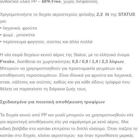
ανθεκτικό υλικό PP –
BPA Free
, χωρίς δισφαινόλη.
Χρησιμοποιήστε το δοχείο αεροστεγούς φύλαξης
2,3
lit
της
STATUS
για:
• λαχανικά, φρούτα
• ψωμί , μπισκότα
• περίσσευμα φαγητού, σούπες και άλλα πολλά
Η νέα σειρά δοχείων κενού αέρος της Status, με το ελληνικό όνομα
Fresko
, διατίθεται σε χωρητικότητες
0,5 / 0,9 / 1,4 / 2,3 λίτρων
.
Μπορούν να χρησιμοποιηθούν για προετοιμασία γευμάτων και
αποθήκευση περισσευμάτων. Είναι ιδανικά για φρούτα και λαχανικά,
σνακ, σάλτσες και σούπες, καθώς και για κάθε είδους τρόφιμα που
θέλετε να παρατείνετε τη διάρκεια ζωής τους.
Σχεδιασμένα για ποιοτική αποθήκευση τροφίμων
Τα δοχεία κενού από PP και γυαλί μπορούν να χρησιμοποιηθούν είτε
για αεροστεγή αποθήκευση είτε για σφράγισμα με κενό αέρος. Μια
ειδική βαλβίδα στο καπάκι επιτρέπει το διπλό κλείσιμο. Όταν πιέζετε το
καπάκι στο δοχείο, κλείνει αεροστεγώς· και όταν προσθέσετε μερικές