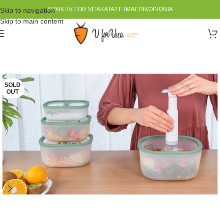
ΑΡΧΙΚΉ
V FOR VITA
ΚΑΤΆΣΤΗΜΑ
ΕΠΙΚΟΙΝΩΝΊΑ
Skip to navigation
Skip to main content
SOLD
OUT