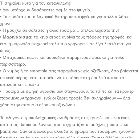
Τι σημαίνει αυτό για τον καταναλωτή;
• Δεν υπάρχουν δυσάρεστες οσμές στο ψυγείο.
• Τα φρούτα και τα λαχανικά διατηρούνται φρέσκα για πολλαπλάσιο
χρόνο.
• Η μούχλα σε σάλτσες ή άλλα τρόφιμα… απλώς ξεχάστε την!
•
Μαρινάρισμα:
το κενό αέρος ανοίγει τους πόρους της τροφής, και
έτσι η μαρινάδα εισχωρεί πολύ πιο γρήγορα – σε λίγα λεπτά αντί για
ώρες.
• Μπαχαρικά, καφές και μυρωδικά παραμένουν φρέσκα για πολύ
περισσότερο.
• Ο χυμός ή το smoothie σας παραμένει χωρίς οξείδωση, όσο βρίσκεται
σε κενό αέρος· έτσι μπορείτε να το πάρετε στη δουλειά και να το
απολαύσετε φρέσκο.
• Τρόφιμα με υψηλή υγρασία δεν στεγνώνουν, τα τσιπς και τα κράκερ
παραμένουν τραγανά, ενώ οι ξηρές τροφές δεν σκληραίνουν — όλα
χάρη στην απουσία αέρα και οξυγόνου.
Το οξυγόνο προκαλεί χημικές αντιδράσεις στις τροφές και είναι ένας
από τους βασικούς λόγους που σχηματίζονται μούχλα, μύκητες και
βακτήρια. Σαν αποτέλεσμα, αλλάζει το χρώμα των τροφίμων, χάνονται
βιταμίνες και άρωμα, ενώ η γεύση αλλοιώνεται. Το περιβάλλον χωρίς