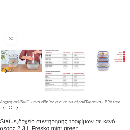
Click to enlarge
Αρχική σελίδα
/
Οικιακά είδη
/
Δοχεία κενού αέρα
/
Πλαστικά - BPA free
Status,δοχείο συντήρησης τροφίμων σε κενό
αέρος 2.3 l ,Fresko,mint green