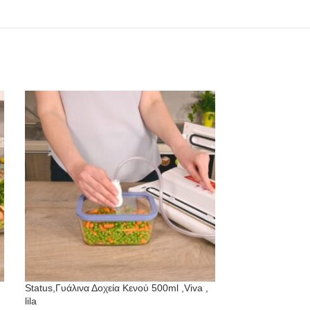
Status,Γυάλινα Δοχεία Κενού 500ml ,Viva ,
Status,Γυάλινα Δ
lila
,mint green