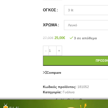
ΟΓΚΟΣ
ΧΡΏΜΑ
25,00
€
27,00
€
3 σε απόθεμα
ΠΡΟΣΘΉ
Compare
Κωδικός προϊόντος:
181052
Κατηγορία:
Γυάλινα
Share: