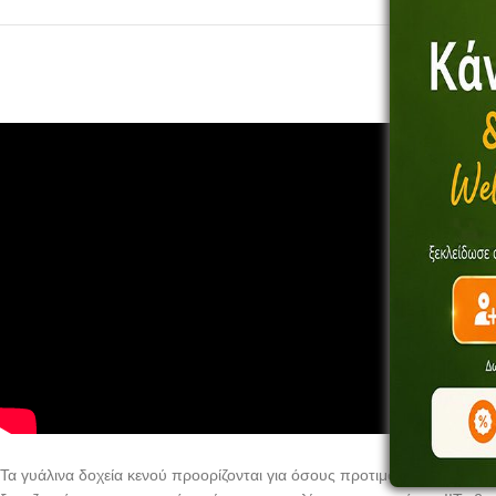
Τα γυάλινα δοχεία κενού προορίζονται για όσους προτιμούν τα φυσικά 