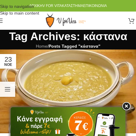
ΑΡΧΙΚΉ
V FOR VITA
ΚΑΤΆΣΤΗΜΑ
ΕΠΙΚΟΙΝΩΝΊΑ
Skip to navigation
Skip to main content
Tag Archives: κάστανα
Home
/
Posts Tagged "κάστανα"
23
ΝΟΈ
ΆΡΘΡΑ
,
ΣΥΝΤΑΓΈΣ
,
ΤΡΟΦΉ
,
ΥΓΕΊΑ