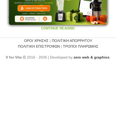
Σούπα κάστανο
0
admin
Υλικά:~300 gr κάστανα 2 καρότα 1 πράσο ½ ματσάκι σέλινο 1
κρεμμύδι 2 κ.σ. μαργαρίνη 1 χούφτα μαϊντανό αλάτι ...
CONTINUE READING
ΟΡΟΙ ΧΡΗΣΗΣ
|
ΠΟΛΙΤΙΚΗ ΑΠΟΡΡΗΤΟΥ
ΠΟΛΙΤΙΚΗ ΕΠΙΣΤΡΟΦΩΝ
|
ΤΡΟΠΟΙ ΠΛΗΡΩΜΗΣ
V for Vita
2016 - 2026 | Developed by
zero web & graphics
.