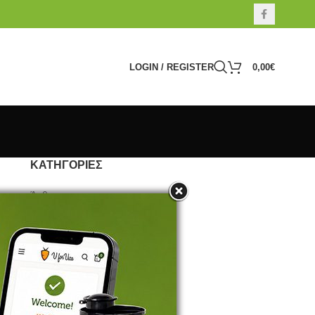
LOGIN / REGISTER
0,00
€
ΚΑΤΗΓΟΡΊΕΣ
Άρθρα
Βότανα
Προτείνουμε
Συνταγές
Τροφή
Υγεία
Φύτρα / Βλαστάρια