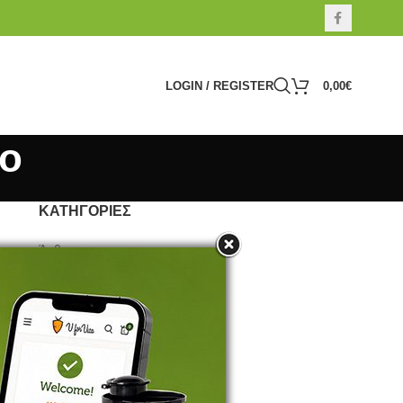
LOGIN / REGISTER
0,00
€
θο
ΚΑΤΗΓΟΡΊΕΣ
Άρθρα
Βότανα
Προτείνουμε
Συνταγές
Τροφή
Υγεία
Φύτρα / Βλαστάρια