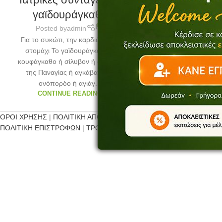
γαϊδουράγκαθο
0
Posted by
admin
Για το συκώτι, την καρδιά και το
στομάχι Το γαϊδουράγκαθο ή
κουφάγκαθο ή σίλυβον ή σίλυβον
της Παναγίας ή αγκάβατος ή
ονόπορδο ή αγιάγ...
CONTINUE READING
ΟΡΟΙ ΧΡΗΣΗΣ
|
ΠΟΛΙΤΙΚΗ ΑΠΟΡΡΗΤΟΥ
ΠΟΛΙΤΙΚΗ ΕΠΙΣΤΡΟΦΩΝ
|
ΤΡΟΠΟΙ ΠΛΗΡΩΜΗΣ