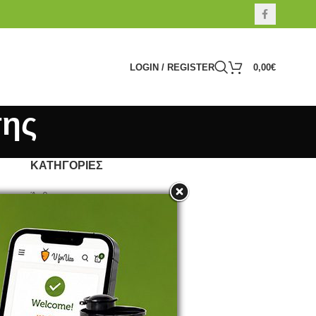
LOGIN / REGISTER
0,00
€
σης
ΚΑΤΗΓΟΡΊΕΣ
Άρθρα
Βότανα
Προτείνουμε
Συνταγές
Τροφή
Υγεία
Φύτρα / Βλαστάρια