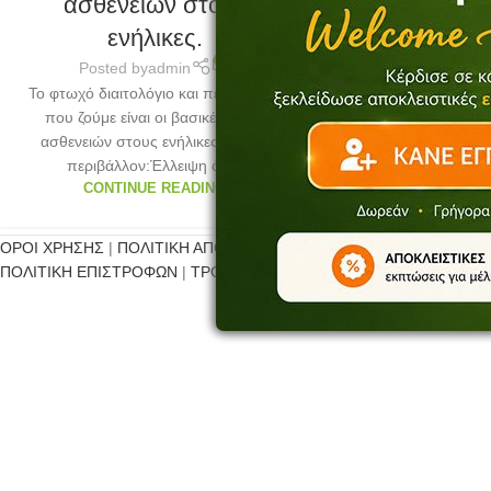
ασθενειών στους
ενήλικες.
0
Posted by
admin
Το φτωχό διαιτολόγιο και περιβάλλον
που ζούμε είναι οι βασικές αιτίες
ασθενειών στους ενήλικες.Φτωχό
περιβάλλον:Έλλειψη άσ...
CONTINUE READING
ΟΡΟΙ ΧΡΗΣΗΣ
|
ΠΟΛΙΤΙΚΗ ΑΠΟΡΡΗΤΟΥ
ΠΟΛΙΤΙΚΗ ΕΠΙΣΤΡΟΦΩΝ
|
ΤΡΟΠΟΙ ΠΛΗΡΩΜΗΣ