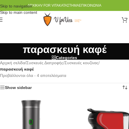
ΑΡΧΙΚΉ
V FOR VITA
ΚΑΤΆΣΤΗΜΑ
ΕΠΙΚΟΙΝΩΝΊΑ
Skip to navigation
Skip to main content
παρασκευή καφέ
Categories
Αρχική σελίδα
/
Συσκευές Διατροφής
/
Συσκευές κουζίνας
/
παρασκευή καφέ
Προβάλλονται όλα - 4 αποτελέσματα
Show sidebar