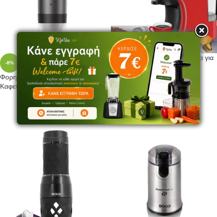
Sogo Multi Capsule Καφετιέρα για
-8%
Κάψουλες Nespresso Πίεσης
19bar Κόκκινη
Φορητή Επαναφορτιζόμενη
Καφετιέρα, Sogo SS-5622
99,00
€
+99 Πόντοι
69,00
€
75,00
€
+69 Πόντοι