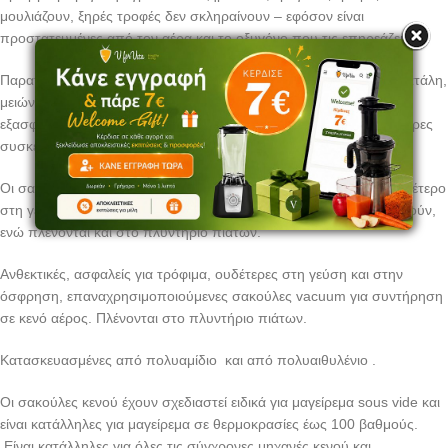
μουλιάζουν, ξηρές τροφές δεν σκληραίνουν – εφόσον είναι
προστατευμένες από τον αέρα και το οξυγόνο που τις επηρεάζει.
Παρατείνοντας τη διάρκεια ζωής των τροφίμων περιορίζεται η σπατάλη,
μειώνονται τα έξοδα στα ψώνια και στο φαγητό από έξω, ενώ
εξασφαλίζεται επιπλέον κέρδος από τις οικονομικότερες, μεγαλύτερες
συσκευασίες.
Οι σακούλες της Wartmann είναι κατασκευασμένες από υλικό ουδέτερο
στη γεύση και στη μυρωδιά, και μπορούν να επαναχρησιμοποιηθούν,
ενώ πλένονται και στο πλυντήριο πιάτων.
Ανθεκτικές, ασφαλείς για τρόφιμα, ουδέτερες στη γεύση και στην
όσφρηση, επαναχρησιμοποιούμενες σακούλες vacuum για συντήρηση
σε κενό αέρος. Πλένονται στο πλυντήριο πιάτων.
Κατασκευασμένες από πολυαμίδιο και από πολυαιθυλένιο .
Οι σακούλες κενού έχουν σχεδιαστεί ειδικά για μαγείρεμα sous vide και
είναι κατάλληλες για μαγείρεμα σε θερμοκρασίες έως 100 βαθμούς.
Eίναι κατάλληλες για όλες τις σύγχρονες μηχανές κενού και