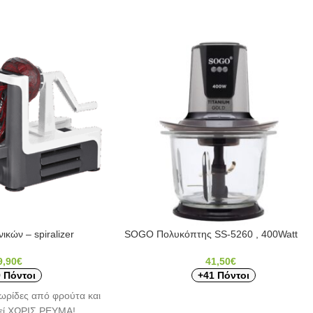
ικών – spiralizer
SOGO Πολυκόπτης SS-5260 , 400Watt
9,90
€
41,50
€
 Πόντοι
+41 Πόντοι
ωρίδες από φρούτα και
γεί ΧΩΡΙΣ ΡΕΥΜΑ!