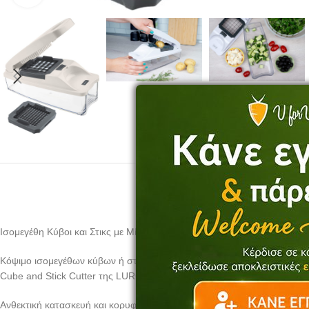
Ισομεγέθη Κύβοι και Στικς με Μία Κίνηση
Κόψιμο ισομεγέθων κύβων ή στικς από φρούτα και λαχανικά δεν ήταν π
Cube and Stick Cutter της LURCH σας επιτρέπει να κόψετε πολλά είδη
Ανθεκτική κατασκευή και κορυφαία ποιότητα