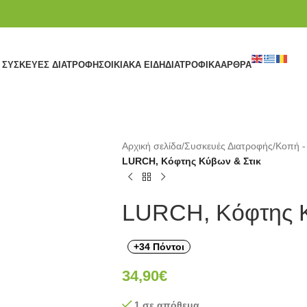
ΣΥΣΚΕΥΈΣ ΔΙΑΤΡΟΦΉΣ
ΟΙΚΙΑΚΆ ΕΊΔΗ
ΔΙΑΤΡΟΦΙΚΆ
ΆΡΘΡΑ
Αρχική σελίδα
/
Συσκευές Διατροφής
/
Κοπή -
LURCH, Κόφτης Κύβων & Στικ
LURCH, Κόφτης Κ
+34 Πόντοι
34,90
€
1 σε απόθεμα