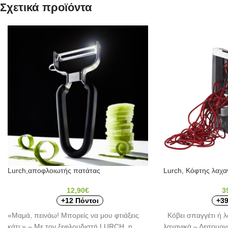
Σχετικά προϊόντα
Lurch,αποφλοιωτής πατάτας
Lurch, Κόφτης λαχαν
12,90
€
3
+12 Πόντοι
+39
«Μαμά, πεινάω! Μπορείς να μου φτιάξεις
Κόβει σπαγγέτι ή λ
κάτι;» – Με τον ξεφλουδιστή LURCH, η
λαχανικά – Λειτουρ