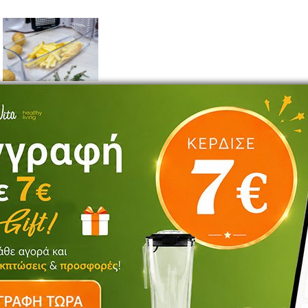
ΠΕΡΙΓΡΑΦΉ
οτέ τόσο εύκολο! Πατάτες, καρότα ή φρούτα συχνά απαιτούν πολύ χρόν
 λαχανικών και φρούτων σε ισομεγέθη κύβους ή στικς σε δευτερόλεπτα,