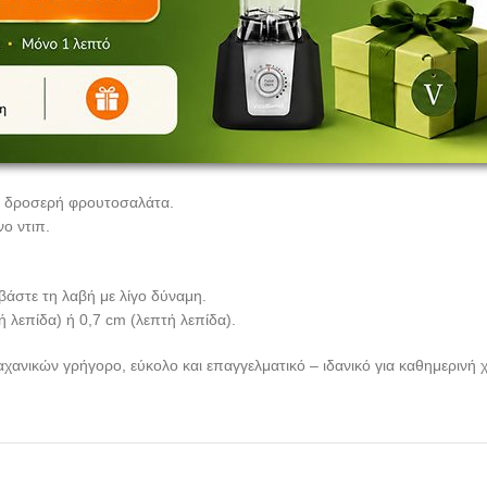
ι ανοξείδωτο ατσάλι. Ο μηχανισμός κινείται εύκολα και οι λεπίδες είνα
κρεμμύδια – ακόμα και βραστά αυγά ή τυρί.
 ή δροσερή φρουτοσαλάτα.
ο ντιπ.
βάστε τη λαβή με λίγο δύναμη.
ή λεπίδα) ή 0,7 cm (λεπτή λεπίδα).
χανικών γρήγορο, εύκολο και επαγγελματικό – ιδανικό για καθημερινή 