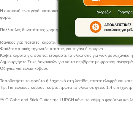
Η συσκευή είναι γερά κατασκευασμένη από υψηλής ποιότητας πλαστικό κα
φορά.
Πολλαπλές δυνατότητες χρήσης
Ιδανικός για: πατάτες, καρότα, αγγούρια, κολοκυθάκια, μήλα, μάνγκο, 
Φτιάξτε σπιτικές τηγανιτές πατάτες για τηγάνι ή φούρνο.
Κόψτε καρότα για σούπα, ετοιμάστε τα υλικά σας για wok με λαχανικά
Δημιουργήστε Στικς Λαχανικών για να τα σερβίρετε με φρεσκομαγειρεμέν
Οδηγίες για τέλεια κύβους
Τοποθετήστε το φρούτο ή λαχανικό στη λεπίδα, πιέστε ελαφρά και κατε
Tip: Για τέλειους κύβους, κόψτε πρώτα το υλικό σε φέτες 1,4 cm (χοντρ
🎯 Ο Cube and Stick Cutter της LURCH κάνει το κόψιμο φρούτων και λα