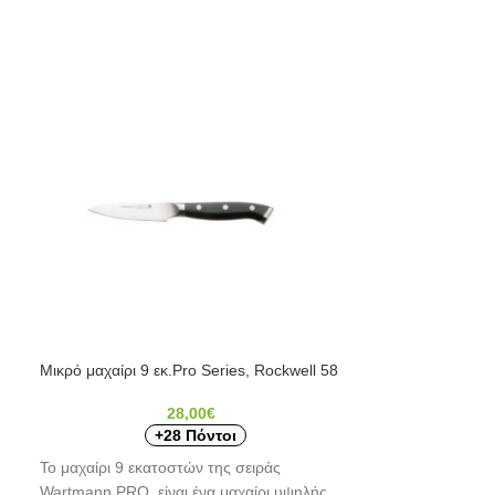
Μικρό μαχαίρι 9 εκ.Pro Series, Rockwell 58
-31%
28,00
€
Μύλος καφέ / μ
+28 Πόντοι
Το μαχαίρι 9 εκατοστών της σειράς
2
Wartmann PRO είναι ένα μαχαίρι υψηλής