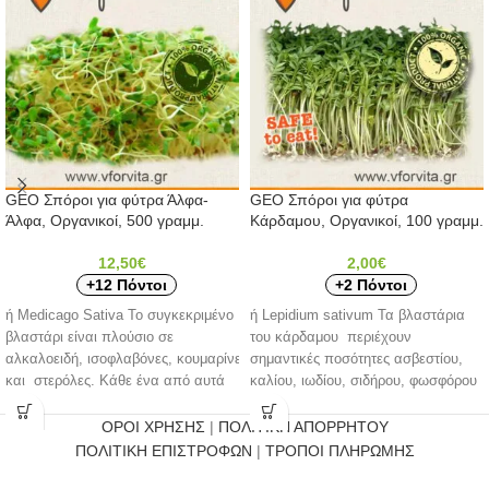
GEO Σπόροι για φύτρα Άλφα-
GEO Σπόροι για φύτρα
Άλφα, Οργανικοί, 500 γραμμ.
Κάρδαμου, Οργανικοί, 100 γραμμ.
12,50
€
2,00
€
+12 Πόντοι
+2 Πόντοι
ή Medicago Sativa Το συγκεκριμένο
ή Lepidium sativum Τα βλαστάρια
βλαστάρι είναι πλούσιο σε
του κάρδαμου περιέχουν
αλκαλοειδή, ισοφλαβόνες, κουμαρίνες
σημαντικές ποσότητες ασβεστίου,
και στερόλες. Κάθε ένα από αυτά
καλίου, ιωδίου, σιδήρου, φωσφόρου
τα φυτοχημικά έχει εξαιρετικά
καθαριστικό του αίματος, ορεκτικό,
ευεργετικές
χωνευτικό,
ΟΡΟΙ ΧΡΗΣΗΣ
|
ΠΟΛΙΤΙΚΗ ΑΠΟΡΡΗΤΟΥ
ΠΟΛΙΤΙΚΗ ΕΠΙΣΤΡΟΦΩΝ
|
ΤΡΟΠΟΙ ΠΛΗΡΩΜΗΣ