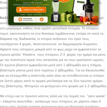
Είναι πλούσια σε βιταμίνες A, B, C, E και μεταλλικά άλατα (ασβέστιο,
φώσφορο, σίδηρο, θείο και μαγνήσιο).
Καλλιέργεια
: Αφήστε να μουλιάσουν σε νερό όλη τη νύχτα. Το νερό
αυτό μη το πετάτε , ποτίστε τα λουλούδια σας ή χρησιμοποιείστε το
στο μαγείρεμα, καθώς είναι γεμάτο μεταλλικά στοιχεία. Το επόμενο
πρωί, τακτοποιήστε τα στα δισκάκια λαμβάνοντας υπόψη ότι κατά τη
διάρκεια της διαδικασίας οι σπόροι αυξάνουν τον όγκο τους
τουλάχιστον 4 φορές. Αναπτύσσονται σε θερμοκρασία δωματίου
Αφήστε τους σπόρους μακριά από το φως μέχρι να εμφανιστούν τα
πρώτα φύλλα. Ψεκάστε τους σπόρους 2-3 φορές την ημέρα και μόνο
με την ποσότητα νερού που απαιτείται για να τους κρατήσετε υγρούς.
Οι πρώτοι βλαστοί εμφανίζονται μετά από 1 εβδομάδα και η πλήρης
βλάστηση γίνεται μετά από περίπου 2 εβδομάδες. Για να διευκολυνθεί
και να επιταχυνθεί η ανάπτυξη καλό είναι να τοποθετούνται οι σπόροι
σε ζεστό μέρος κατά το αρχικό μούλιασμα και τις δύο πρώτες ημέρες
της βλάστησης. Μπορούν να φυλαχτούν στο ψυγείο για 1-2 εβδομάδες
Με στόχο και το προσιτό κόστος αλλά και την λογική του ”zero waste”
– ελάχιστα σκουπίδια-, εισάγουμε τους σπόρους σε χάρτινο σάκο 5
κιλών από Ιταλική εταιρεία πιστοποιημένη για βιολογικά προϊόντα ,