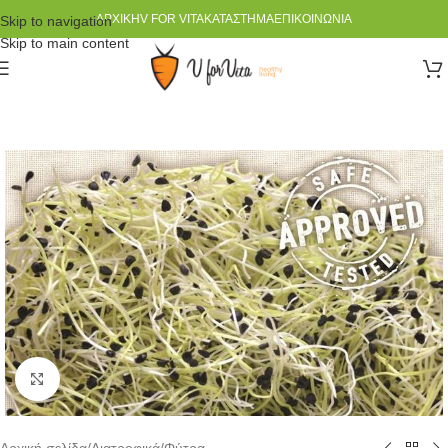
ΑΡΧΙΚΉ
V FOR VITA
ΚΑΤΆΣΤΗΜΑ
ΕΠΙΚΟΙΝΩΝΊΑ
Skip to navigation
Skip to main content
Click to enlarge