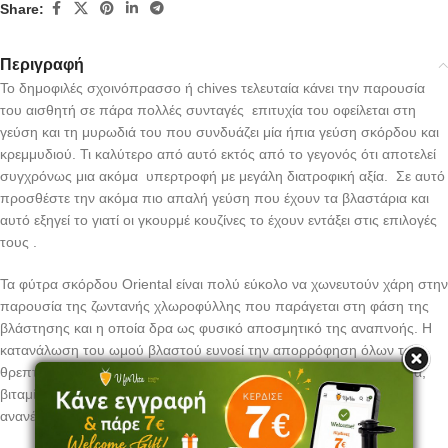
Share:
Περιγραφή
Το δημοφιλές σχοινόπρασσο ή chives τελευταία κάνει την παρουσία
του αισθητή σε πάρα πολλές συνταγές επιτυχία του οφείλεται στη
γεύση και τη μυρωδιά του που συνδυάζει μία ήπια γεύση σκόρδου και
κρεμμυδιού. Τι καλύτερο από αυτό εκτός από το γεγονός ότι αποτελεί
συγχρόνως μια ακόμα υπερτροφή με μεγάλη διατροφική αξία. Σε αυτό
προσθέστε την ακόμα πιο απαλή γεύση που έχουν τα βλαστάρια και
αυτό εξηγεί το γιατί οι γκουρμέ κουζίνες το έχουν εντάξει στις επιλογές
τους .
Τα φύτρα σκόρδου Oriental είναι πολύ εύκολο να χωνευτούν χάρη στην
παρουσία της ζωντανής χλωροφύλλης που παράγεται στη φάση της
βλάστησης και η οποία δρα ως φυσικό αποσμητικό της αναπνοής. Η
κατανάλωση του ωμού βλαστού ευνοεί την απορρόφηση όλων των
θρεπτικών συστατικών από τον οργανισμό όπως αμινοξέα, ένζυμα,
βιταμίνες και μέταλλα που είναι απαραίτητα για τη διαδικασία
ανανέωσης των κυττάρων.