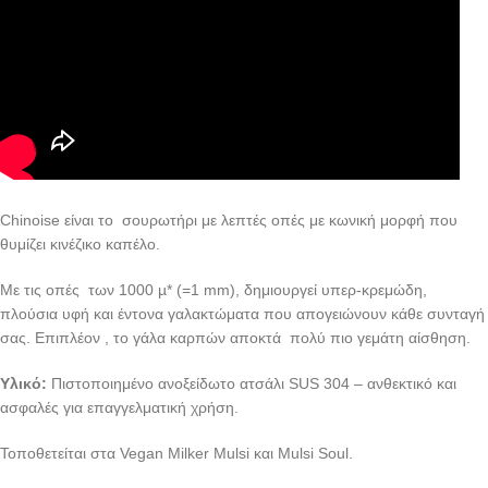
Chinoise είναι το σουρωτήρι με λεπτές οπές με κωνική μορφή που
θυμίζει κινέζικο καπέλο.
Με τις οπές των 1000 µ* (=1 mm), δημιουργεί υπερ-κρεμώδη,
πλούσια υφή και έντονα γαλακτώματα που απογειώνουν κάθε συνταγή
σας. Επιπλέον , το γάλα καρπών αποκτά πολύ πιο γεμάτη αίσθηση.
Υλικό:
Πιστοποιημένο ανοξείδωτο ατσάλι SUS 304 – ανθεκτικό και
ασφαλές για επαγγελματική χρήση.
Τοποθετείται στα Vegan Milker Mulsi και Mulsi Soul.