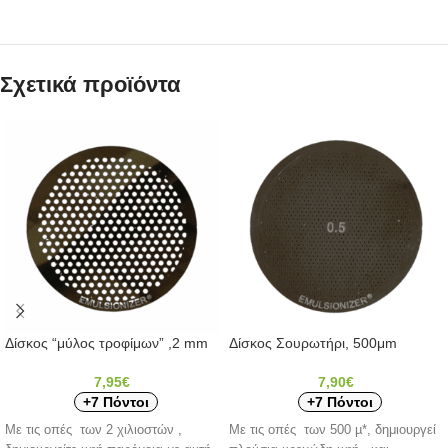
Σχετικά προϊόντα
Δίσκος “μύλος τροφίμων” ,2 mm
Δίσκος Σουρωτήρι, 500μm
7,95
€
7,90
€
+7 Πόντοι
+7 Πόντοι
Με τις οπές των 2 χιλιοστών ,
Με τις οπές των 500 µ*, δημιουργεί