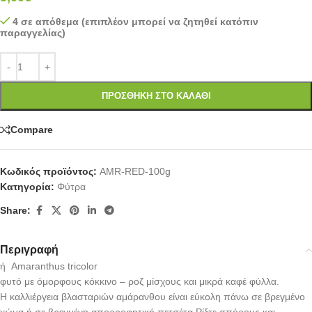
4 σε απόθεμα (επιπλέον μπορεί να ζητηθεί κατόπιν
παραγγελίας)
ΠΡΟΣΘΉΚΗ ΣΤΟ ΚΑΛΆΘΙ
Compare
Κωδικός προϊόντος:
AMR-RED-100g
Κατηγορία:
Φύτρα
Share:
Περιγραφή
ή Amaranthus tricolor
φυτό με όμορφους κόκκινο – ροζ μίσχους και μικρά καφέ φύλλα.
Η καλλιέργεια βλασταριών αμάρανθου είναι εύκολη πάνω σε βρεγμένο
χώμα ή σε βρεγμένη απορροφητική πετσέτα Ρίξτε σπόρους και