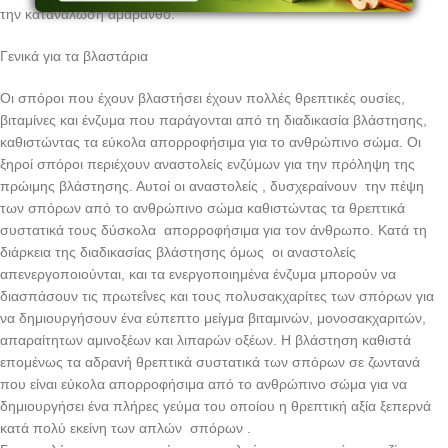
την κατανάλωση αμάρανθο.
Γενικά για τα βλαστάρια
Οι σπόροι που έχουν βλαστήσει έχουν πολλές θρεπτικές ουσίες,
βιταμίνες και ένζυμα που παράγονται από τη διαδικασία βλάστησης,
καθιστώντας τα εύκολα απορροφήσιμα για το ανθρώπινο σώμα. Οι
ξηροί σπόροι περιέχουν αναστολείς ενζύμων για την πρόληψη της
πρώιμης βλάστησης. Αυτοί οι αναστολείς , δυσχεραίνουν την πέψη
των σπόρων από το ανθρώπινο σώμα καθιστώντας τα θρεπτικά
συστατικά τους δύσκολα απορροφήσιμα για τον άνθρωπο. Κατά τη
διάρκεια της διαδικασίας βλάστησης όμως οι αναστολείς
απενεργοποιούνται, και τα ενεργοποιημένα ένζυμα μπορούν να
διασπάσουν τις πρωτεΐνες και τους πολυσακχαρίτες των σπόρων για
να δημιουργήσουν ένα εύπεπτο μείγμα βιταμινών, μονοσακχαριτών,
απαραίτητων αμινοξέων και λιπαρών οξέων. Η βλάστηση καθιστά
επομένως τα αδρανή θρεπτικά συστατικά των σπόρων σε ζωντανά
που είναι εύκολα απορροφήσιμα από το ανθρώπινο σώμα για να
δημιουργήσει ένα πλήρες γεύμα του οποίου η θρεπτική αξία ξεπερνά
κατά πολύ εκείνη των απλών σπόρων .