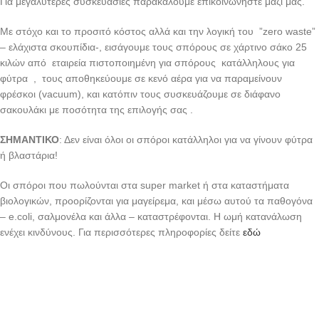
Για μεγαλύτερες συσκευασίες παρακαλούμε επικοινωνήστε μαζί μας.
Με στόχο και το προσιτό κόστος αλλά και την λογική του ”zero waste”
– ελάχιστα σκουπίδια-, εισάγουμε τους σπόρους σε χάρτινο σάκο 25
κιλών από εταιρεία πιστοποιημένη για σπόρους κατάλληλους για
φύτρα , τους αποθηκεύουμε σε κενό αέρα για να παραμείνουν
φρέσκοι (vacuum), και κατόπιν τους συσκευάζουμε σε διάφανο
σακουλάκι με ποσότητα της επιλογής σας .
ΣΗΜΑΝΤΙΚΟ
: Δεν είναι όλοι οι σπόροι κατάλληλοι για να γίνουν φύτρα
ή βλαστάρια!
Οι σπόροι που πωλούνται στα super market ή στα καταστήματα
βιολογικών, προορίζονται για μαγείρεμα, και μέσω αυτού τα παθογόνα
– e.coli, σαλμονέλα και άλλα – καταστρέφονται. Η ωμή κατανάλωση
ενέχει κινδύνους. Για περισσότερες πληροφορίες δείτε
εδώ