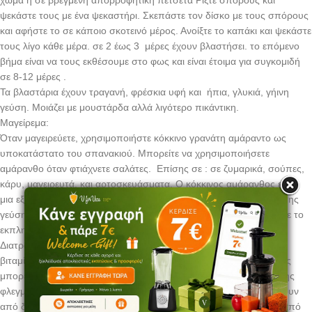
ψεκάστε τους με ένα ψεκαστήρι. Σκεπάστε τον δίσκο με τους σπόρους
και αφήστε το σε κάποιο σκοτεινό μέρος. Ανοίξτε το καπάκι και ψεκάστε
τους λίγο κάθε μέρα. σε 2 έως 3 μέρες έχουν βλαστήσει. το επόμενο
βήμα είναι να τους εκθέσουμε στο φως και είναι έτοιμα για συγκομιδή
σε 8-12 μέρες .
Τα βλαστάρια έχουν τραγανή, φρέσκια υφή και ήπια, γλυκιά, γήινη
γεύση. Μοιάζει με μουστάρδα αλλά λιγότερο πικάντικη.
Μαγείρεμα:
Όταν μαγειρεύετε, χρησιμοποιήστε κόκκινο γρανάτη αμάραντο ως
υποκατάστατο του σπανακιού. Μπορείτε να χρησιμοποιήσετε
αμάρανθο όταν φτιάχνετε σαλάτες. Επίσης σε : σε ζυμαρικά, σούπες,
κάρυ, μαγειρευτά, και αρτοσκευάσματα. Ο κόκκινος αμάρανθος είναι
μια εξαιρετική προσθήκη σε οποιοδήποτε φαγητό όχι μόνο λόγω της
γεύσης του, αλλά βοηθά επίσης το φαγητό να φαίνεται υπέροχο με το
εκπληκτικό κόκκινο χρώμα του.
Διατροφικά οφέλη: Υψηλή περιεκτικότητα σε πρωτεΐνες. Ασβέστιο,
βιταμίνη Κ,Ε, C, σίδηρο και βήτα- καροτίνη. Ο κόκκινος αμάρανθος
μπορεί να βοηθήσει στη μείωση της χοληστερόλης, στη μείωση της
φλεγμονής και στην ανακούφιση του πόνου. Τα άτομα που πάσχουν
από διαβήτη, καρδιακές παθήσεις και εγκεφαλικό θα ωφεληθούν από