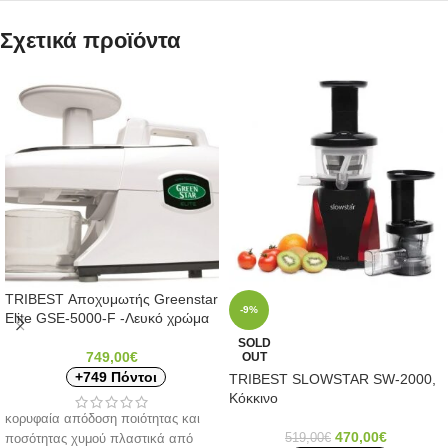
Σχετικά προϊόντα
TRIBEST Αποχυμωτής Greenstar
-9%
Elite GSE-5000-F -Λευκό χρώμα
SOLD
749,00
€
OUT
+749 Πόντοι
TRIBEST SLOWSTAR SW-2000,
Κόκκινο
κορυφαία απόδοση ποιότητας και
470,00
€
519,00
€
ποσότητας χυμού πλαστικά από