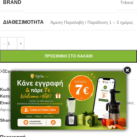
BRAND
Tribest
ΔΙΑΘΕΣΙΜΌΤΗΤΑ
Άμεση Παραλαβή / Παράδοση 1 – 3 ημέρες
ΠΡΟΣΘΉΚΗ ΣΤΟ ΚΑΛΆΘΙ
Compare
Κωδικός προϊόντος:
SDE174A
Κατηγορίες:
Αφυγραντές
,
Εξαρτήματα αφυγραντών
Ετικέτες:
for
,
SD-P9000
,
SD-P9150
,
Sedona
,
V
,
vegan
,
αντικολλητικό
,
Αφυγραντής
,
φύλλο
Share: