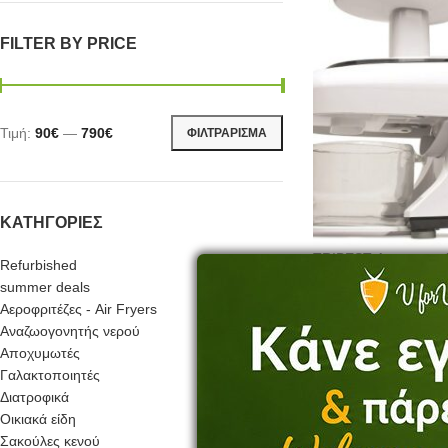
FILTER BY PRICE
Τιμή:
90€
—
790€
ΦΙΛΤΡΆΡΙΣΜΑ
ΚΑΤΗΓΟΡΊΕΣ
TRIBEST Αποχυμωτής
Refurbished
5000-F -Λευκό χρώμ
summer deals
Αεροφριτέζες - Air Fryers
74
Αναζωογονητής νερού
+749
Αποχυμωτές
Γαλακτοποιητές
Διατροφικά
Οικιακά είδη
Σακούλες κενού