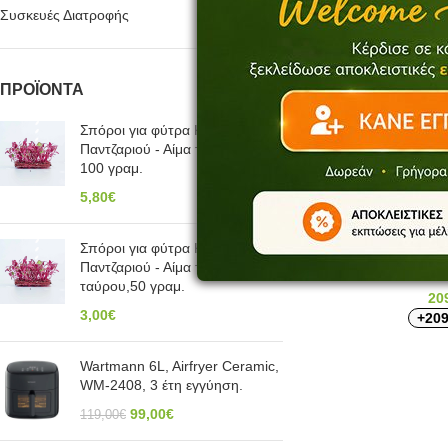
Συσκευές Διατροφής
ΠΡΟΪΌΝΤΑ
Σπόροι για φύτρα Κόκκινου
Παντζαριού - Αίμα του ταύρου,
100 γραμ.
5,80
€
Σπόροι για φύτρα Κόκκινου
TRIBEST Z-710 Χειρ
Παντζαριού - Αίμα του
ταύρου,50 γραμ.
20
3,00
€
+209
Wartmann 6L, Airfryer Ceramic,
WM-2408, 3 έτη εγγύηση.
99,00
€
119,00
€